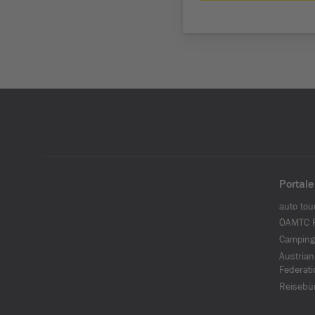
Portale
auto tou
ÖAMTC F
Camping
Austrian
Federati
Reisebü