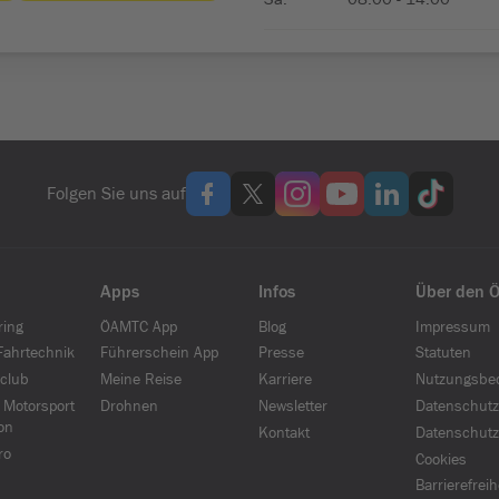
Folgen Sie uns auf
Apps
Infos
Über den 
ring
ÖAMTC App
Blog
Impressum
ahrtechnik
Führerschein App
Presse
Statuten
club
Meine Reise
Karriere
Nutzungsbe
 Motorsport
Drohnen
Newsletter
Datenschutz
on
Kontakt
Datenschutz
ro
Cookies
Barrierefrei