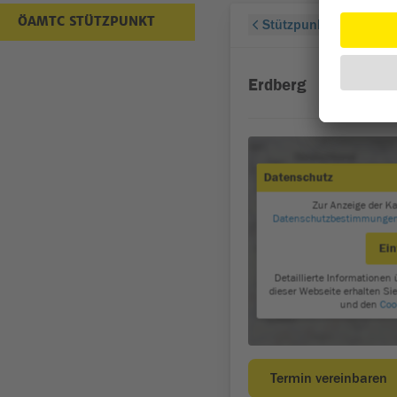
ÖAMTC STÜTZPUNKT