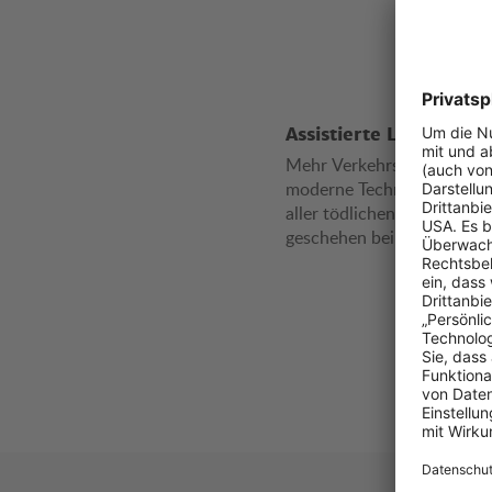
Assistierte Lichtsyste
Mehr Verkehrssicherheit d
moderne Technik. Rund ein
aller tödlichen Verkehrsunf
geschehen bei Nachtfahrte