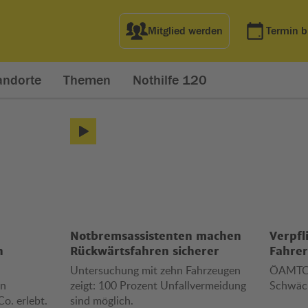
Mitglied werden
Termin 
andorte
Themen
Nothilfe 120
systeme
Notbremsassistenten machen
Verpfl
n
Rückwärtsfahren sicherer
Fahrer
Untersuchung mit zehn Fahrzeugen
ÖAMTC-T
en
zeigt: 100 Prozent Unfallvermeidung
Schwäc
o. erlebt.
sind möglich.