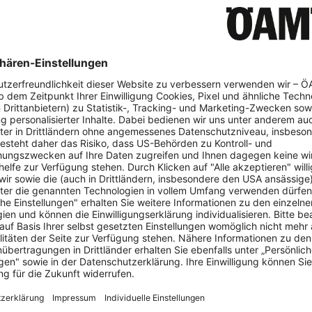
me
Fünf Parkassistenten mit
Nachrü
Notbremssystem im Test
urch
...für 
 Drittel
Mobilitätsclub sieht hohes
Test. (V
älle
Unfallvermeidungspotenzial.
n.