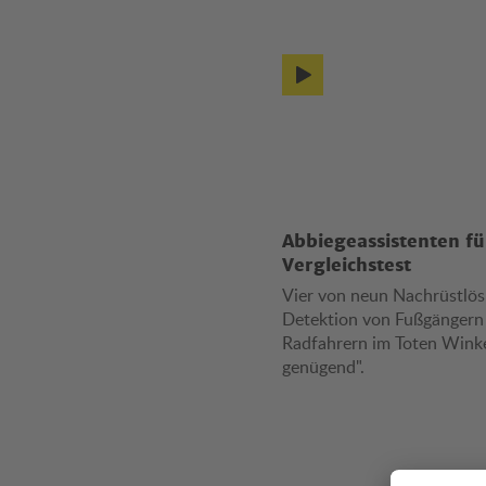
Abbiegeassistenten fü
Vergleichstest
Vier von neun Nachrüstlö
Detektion von Fußgängern
Radfahrern im Toten Winke
genügend".