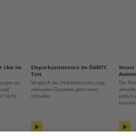
r Lkw im
Einparkassistenten im ÖAMTC
Neuer 
Test
Assist
sungen zur
Vergleich des Mobilitätsclubs zeigt:
Die Tes
 und
manuelles Einparken geht meist
aktuell
l "nicht
schneller.
jedoch 
konnten