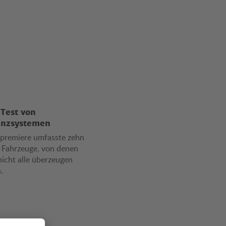
Test von
enzsystemen
tpremiere umfasste zehn
e Fahrzeuge, von denen
nicht alle überzeugen
.