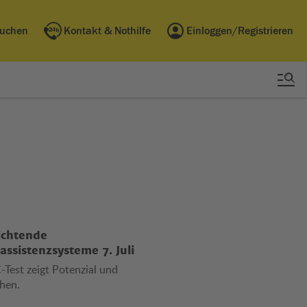
buchen
Kontakt & Nothilfe
Einloggen/Registrieren
ichtende
assistenzsysteme 7. Juli
est zeigt Potenzial und
hen.