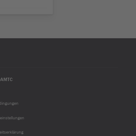
ÖAMTC
dingungen
einstellungen
heitserklärung