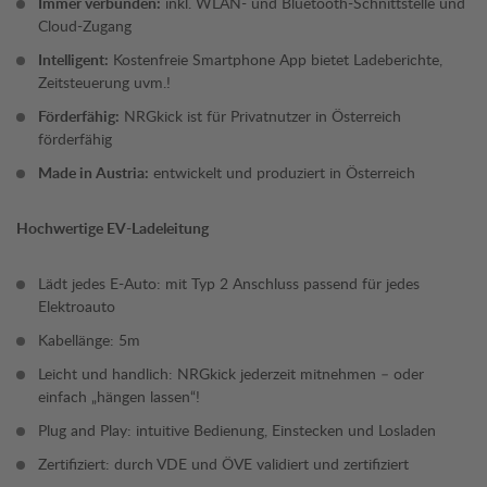
Immer verbunden:
inkl. WLAN- und Bluetooth-Schnittstelle und
Cloud-Zugang
Intelligent:
Kostenfreie Smartphone App bietet Ladeberichte,
Zeitsteuerung uvm.!
Förderfähig:
NRGkick ist für Privatnutzer in Österreich
förderfähig
Made in Austria:
entwickelt und produziert in Österreich
Hochwertige EV-Ladeleitung
Lädt jedes E-Auto: mit Typ 2 Anschluss passend für jedes
Elektroauto
Kabellänge: 5m
Leicht und handlich: NRGkick jederzeit mitnehmen – oder
einfach „hängen lassen“!
Plug and Play: intuitive Bedienung, Einstecken und Losladen
Zertifiziert: durch VDE und ÖVE validiert und zertifiziert