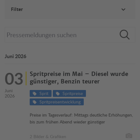
Filter
KATEGORIE
Chronik
Wirtschaft & Politik
Konsumentenschutz
Verkehr & Recht
Juni 2026
Tests
Reise
03
Flugrettung
Spritpreise im Mai – Diesel wurde
Fahrtechnik
günstiger, Benzin teurer
Juni
Sprit
Spritpreise
2026
DATUM
Spritpreisentwicklung
Preise im Tagesverlauf: Mittags deutliche Erhöhungen,
bis zum frühen Abend wieder günstiger
TYP
mit Bild
2 Bilder & Grafiken
mit Video