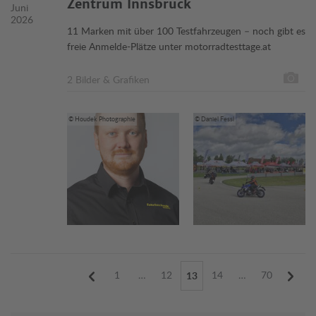
Zentrum Innsbruck
Juni
2026
11 Marken mit über 100 Testfahrzeugen – noch gibt es
freie Anmelde-Plätze unter motorradtesttage.at
2 Bilder & Grafiken
© Houdek Photographie
© Daniel Fessl
1
…
12
14
…
70
13