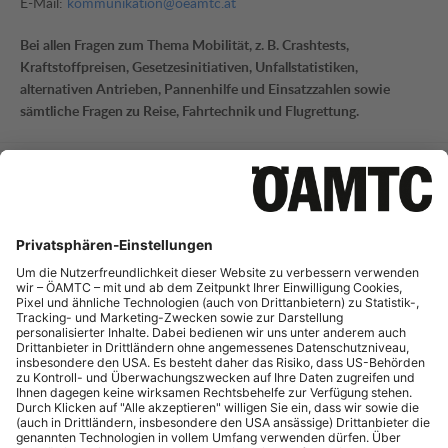
E-Mail:
kommunikation@oeamtc.at
Bei allen Fragen zum Thema Mobilität, z. B. Crashtests,
Kraftstoffpreisen, Gesetzesinitiativen, Unfallstatistiken,
alternativen Antrieben, Pannenhilfe und Einsatzzahlen sowie
sämtliche Fragen zu Reise, Fahrtechnik und Flugrettung.
Mobilitätsinformation
Tel.:
+43 (0)1 711 99 21795
E-Mail:
mi-presse@oeamtc.at
Bei Fragen zur aktuellen Verkehrslage und Straßeninfrastruktur
sowie Telematik.