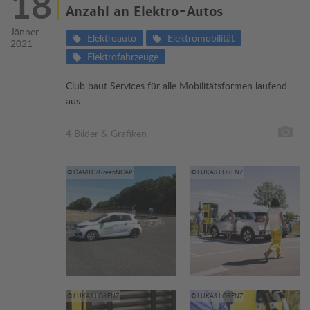
18
Anzahl an Elektro-Autos
Jänner
Elektroauto
Elektromobilität
2021
Elektrofahrzeuge
Club baut Services für alle Mobilitätsformen laufend
aus
4 Bilder & Grafiken
© ÖAMTC/GreenNCAP
© LUKAS LORENZ
© LUKAS LORENZ
© LUKAS LORENZ