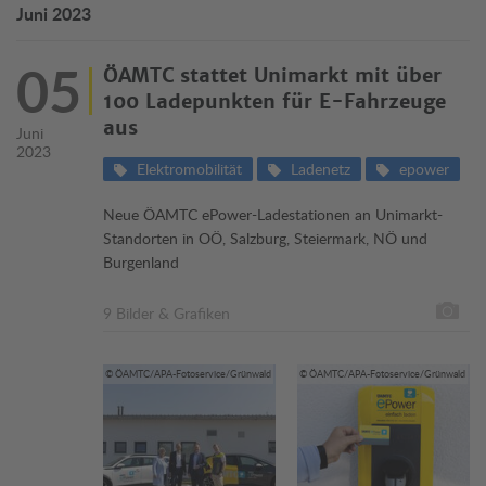
Juni 2023
05
ÖAMTC stattet Unimarkt mit über
100 Ladepunkten für E-Fahrzeuge
aus
Juni
2023
Elektromobilität
Ladenetz
epower
Neue ÖAMTC ePower-Ladestationen an Unimarkt-
Standorten in OÖ, Salzburg, Steiermark, NÖ und
Burgenland
9 Bilder & Grafiken
© ÖAMTC/APA-Fotoservice/Grünwald
© ÖAMTC/APA-Fotoservice/Grünwald