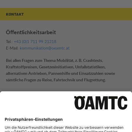
KONTAKT
Öffentlichkeitsarbeit
Tel.:
+43 (0)1 711 99 21218
E-Mail:
kommunikation@oeamtc.at
Bei allen Fragen zum Thema Mobilität, z. B. Crashtests,
Kraftstoffpreisen, Gesetzesinitiativen, Unfallstatistiken,
alternativen Antrieben, Pannenhilfe und Einsatzzahlen sowie
sämtliche Fragen zu Reise, Fahrtechnik und Flugrettung.
Mobilitätsinformation
Tel.:
+43 (0)1 711 99 21795
E-Mail:
mi-presse@oeamtc.at
Bei Fragen zur aktuellen Verkehrslage und Straßeninfrastruktur