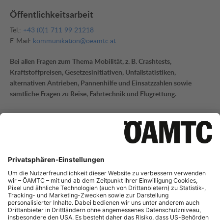
Öffentlichkeitsarbeit
Tel.:
+43 (0)1 711 99 21218
E-Mail:
kommunikation@oeamtc.at
Bei allen Fragen zum Thema Mobilität, z. B. Crashtests,
Kraftstoffpreisen, Gesetzesinitiativen, Unfallstatistiken,
alternativen Antrieben, Pannenhilfe und Einsatzzahlen sowie
sämtliche Fragen zu Reise, Fahrtechnik und Flugrettung.
Mobilitätsinformation
Tel.:
+43 (0)1 711 99 21795
E-Mail:
mi-presse@oeamtc.at
Bei Fragen zur aktuellen Verkehrslage und Straßeninfrastruktur
sowie Telematik.