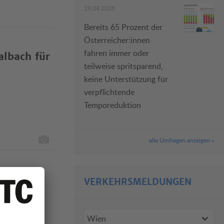
19.04.2026
Bereits 65 Prozent der
Österreicher:innen
fahren immer oder
albach für
teilweise spritsparend,
keine Unterstützung für
verpflichtende
Temporeduktion
alle Umfragen anzeigen »
VERKEHRSMELDUNGEN