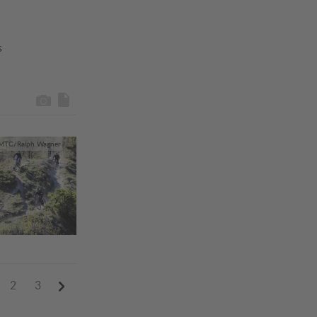
s
TC/Ralph Wagner
2
3