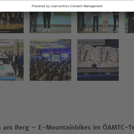
svadba
© Gregor Nesvadba
© Gregor Nesvadba
 am Berg – E-Mountainbikes im ÖAMTC-T