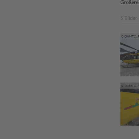
Großerei
5 Bilder
© ÖAMTC_R
© ÖAMTC_R