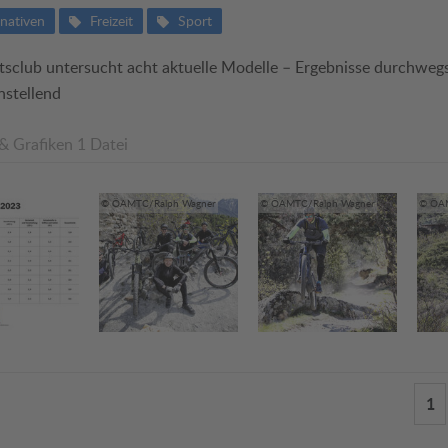
rnativen
Freizeit
Sport
tsclub untersucht acht aktuelle Modelle – Ergebnisse durchweg
nstellend
 & Grafiken
1 Datei
© ÖAMTC/Ralph Wagner
© ÖAMTC/Ralph Wagner
© ÖAM
1