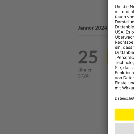
Jänner 2024
25
Austr
und P
Jänner
AM
2024
Außerde
des Präs
7 Bilder
© Gregor Ne