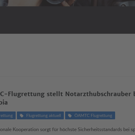
-Flugrettung stellt Notarzthubschrauber 
pia
rettung
Flugrettung aktuell
ÖAMTC Flugrettung
ionale Kooperation sorgt für höchste Sicherheitsstandards bei s