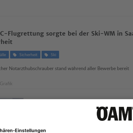
-Flugrettung sorgte bei der Ski-WM in Sa
rheit
älle
Sicherheit
Ski
cher Notarzthubschrauber stand während aller Bewerbe bereit
 Grafik
utinger