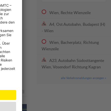
Wien, Rechte Wienzeile
A4, Ost Autobahn, Budapest (H)
- Wien
Wien, Bacherplatz, Richtung
ter:innen
Wienzeile
A23, Autobahn Südosttangente
Wien, Vösendorf Richtung Kagran
d Ehrenpreis
alle Verkehrsmeldungen anzeigen »
gor Nesvadba