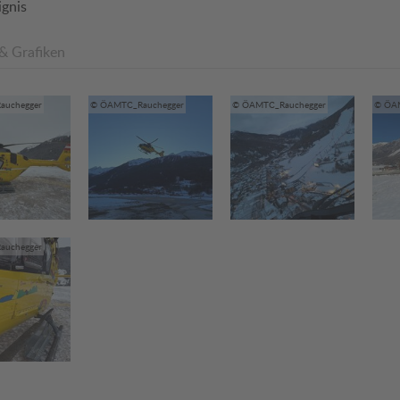
gnis
 & Grafiken
auchegger
© ÖAMTC_Rauchegger
© ÖAMTC_Rauchegger
© ÖA
auchegger