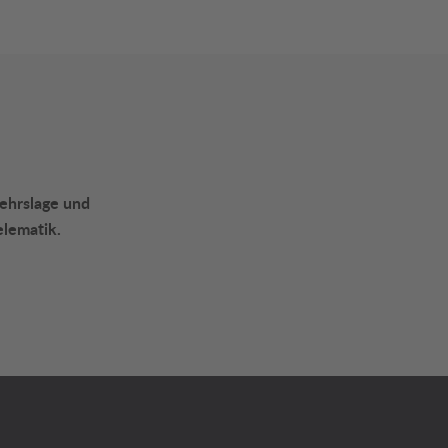
kehrslage und
elematik.