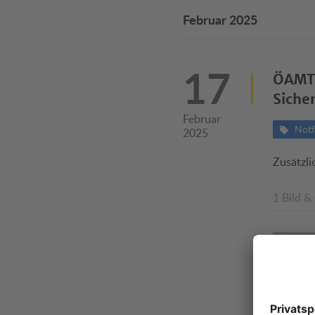
Februar 2025
17
ÖAMTC
Siche
Februar
Notf
2025
Zusätzli
1 Bild &
© ÖAMTC/De