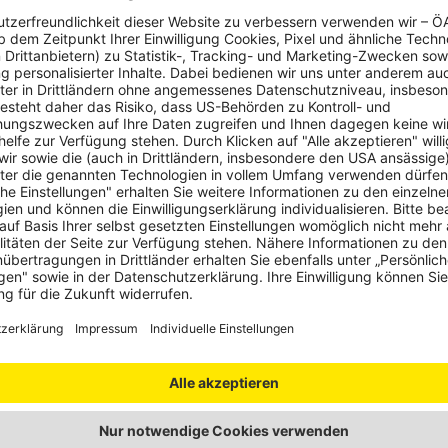
ia Motorsport ehrte Österreichs Staatsmeis
okalsieger:innen 2023
F
Motorsport
Sport
m Übergabe der Trophäen an Motorsportler des Jahres 2023 un
identen
 & Grafiken
svadba
© Gregor Nesvadba
© Gregor Nesvadba
© Gre