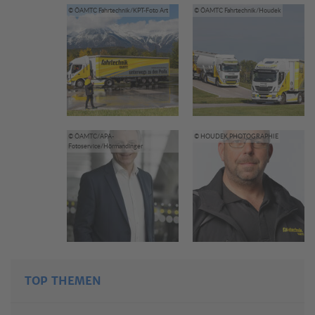
© ÖAMTC Fahrtechnik/KPT-Foto Art
© ÖAMTC Fahrtechnik/Houdek
© ÖAMTC/APA-
© HOUDEK PHOTOGRAPHIE
Fotoservice/Hörmandinger
TOP THEMEN