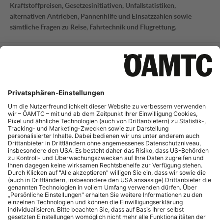
Kraftstoffpreisen, Gesetzesinitiativen, Unfallstatistiken,
alternativen Antrieben, Pannenhilfe und Einsatzzahlen sowie
sämtliche Fragen zu Reise, Fahrtechnik und Flugrettung.
Mobilitätsinformation
Tel.:
+43 (0)1 711 99 21795
E-Mail:
mi-presse@oeamtc.at
Bei Fragen zur aktuellen Verkehrslage und Straßeninfrastruktur
sowie Telematik.
Portale
auto touring