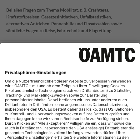
Bei allen Fragen zum Thema Mobilität, z. B. Crashtests,
Kraftstoffpreisen, Gesetzesinitiativen, Unfallstatistiken,
alternativen Antrieben, Pannenhilfe und Einsatzzahlen sowie
sämtliche Fragen zu Reise, Fahrtechnik und Flugrettung.
Mobilitätsinformation
Tel.:
+43 (0)1 711 99 21795
E-Mail:
mi-presse@oeamtc.at
Bei Fragen zur aktuellen Verkehrslage und Straßeninfrastruktur
sowie Telematik.
Portale