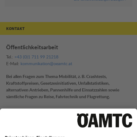
KONTAKT
Öffentlichkeitsarbeit
Tel.:
+43 (0)1 711 99 21218
E-Mail:
kommunikation@oeamtc.at
Bei allen Fragen zum Thema Mobilität, z. B. Crashtests,
Kraftstoffpreisen, Gesetzesinitiativen, Unfallstatistiken,
alternativen Antrieben, Pannenhilfe und Einsatzzahlen sowie
sämtliche Fragen zu Reise, Fahrtechnik und Flugrettung.
Mobilitätsinformation
Tel.:
+43 (0)1 711 99 21795
E-Mail:
mi-presse@oeamtc.at