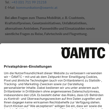
Tel.:
+43 (0)1 711 99 21218
E-Mail:
kommunikation@oeamtc.at
Bei allen Fragen zum Thema Mobilität, z. B. Crashtests,
Kraftstoffpreisen, Gesetzesinitiativen, Unfallstatistiken,
alternativen Antrieben, Pannenhilfe und Einsatzzahlen sowie
sämtliche Fragen zu Reise, Fahrtechnik und Flugrettung.
Mobilitätsinformation
Tel.:
+43 (0)1 711 99 21795
E-Mail:
mi-presse@oeamtc.at
Bei Fragen zur aktuellen Verkehrslage und Straßeninfrastruktur
sowie Telematik.