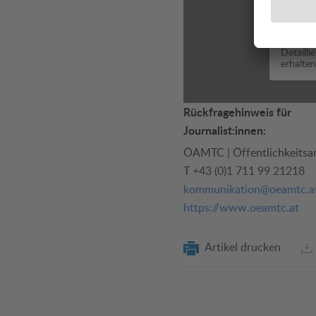
Detailli
erhalten
Rückfragehinweis für
Journalist:innen:
ÖAMTC | Öffentlichkeitsar
T
+43 (0)1 711 99 21218
kommunikation@oeamtc.a
https://www.oeamtc.at
Artikel drucken