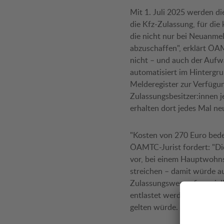
Mit 1. Juli 2025 werden di
die Kfz-Zulassung, für die
die nicht nur bei Neuanme
abzuschaffen", erklärt ÖA
nicht – und auch der Aufwa
automatisiert im Hintergru
Melderegister zur Verfügung
Zulassungsbesitzer:innen j
erhalten dort jedes Mal n
"Kosten von 270 Euro bede
ÖAMTC-Jurist fordert: "Die
vor, bei einem Hauptwohns
streichen – damit würde au
Zulassungswesen finanzie
entlastet werden – beispi
gelten würde.