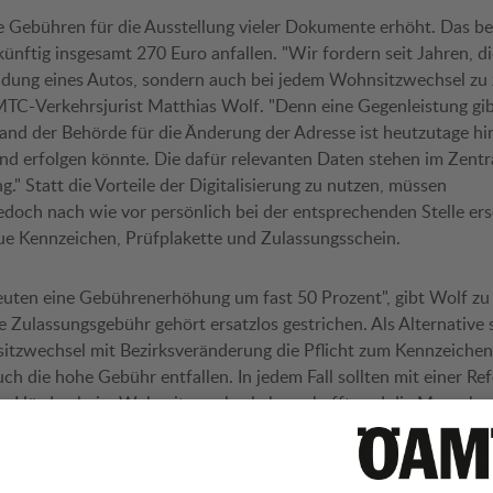
e Gebühren für die Ausstellung vieler Dokumente erhöht. Das betr
 künftig insgesamt 270 Euro anfallen. "Wir fordern seit Jahren, 
ldung eines Autos, sondern auch bei jedem Wohnsitzwechsel zu z
MTC-Verkehrsjurist Matthias Wolf. "Denn eine Gegenleistung gib
nd der Behörde für die Änderung der Adresse ist heutzutage hinf
nd erfolgen könnte. Die dafür relevanten Daten stehen im Zentr
." Statt die Vorteile der Digitalisierung zu nutzen, müssen
edoch nach wie vor persönlich bei der entsprechenden Stelle er
eue Kennzeichen, Prüfplakette und Zulassungsschein.
uten eine Gebührenerhöhung um fast 50 Prozent", gibt Wolf zu
 Zulassungsgebühr gehört ersatzlos gestrichen. Als Alternative 
itzwechsel mit Bezirksveränderung die Pflicht zum Kennzeiche
ch die hohe Gebühr entfallen. In jedem Fall sollten mit einer Re
lle Hürden beim Wohnsitzwechsel abgeschafft und die Menschen
elsweise, indem dann auch eine vorhandene elektronische Mautvi