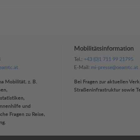
Mobilitätsinformation
8
Tel.:
+43 (0)1 711 99 21795
amtc.at
E-Mail:
mi-presse@oeamtc.at
 Mobilität, z. B.
Bei Fragen zur aktuellen Ver
sen,
Straßeninfrastruktur sowie T
statistiken,
annenhilfe und
che Fragen zu Reise,
ng.