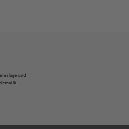
kehrslage und
elematik.