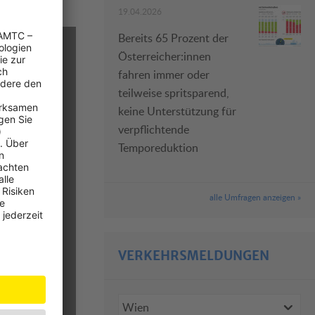
19.04.2026
Bereits 65 Prozent der
Österreicher:innen
fahren immer oder
teilweise spritsparend,
keine Unterstützung für
verpflichtende
Temporeduktion
alle Umfragen anzeigen »
VERKEHRSMELDUNGEN