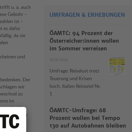
ifft u. a. auch
diese Gebühr –
UMFRAGEN & ERHEBUNGEN
ahlen ist –
t es dafür
ÖAMTC: 94 Prozent der
ällig, da sie
Österreicher:innen wollen
alen
im Sommer verreisen
scheinen und
28.04.2026
Umfrage: Reiselust trotz
Teuerung und Krisen
 bedenken. Der
hoch, Italien Reiseziel Nr.
schlagen wir
nwechsel zu
1
form im
 nachhaltig
ÖAMTC-Umfrage: 68
gnette weiter
Prozent wollen bei Tempo
130 auf Autobahnen bleiben