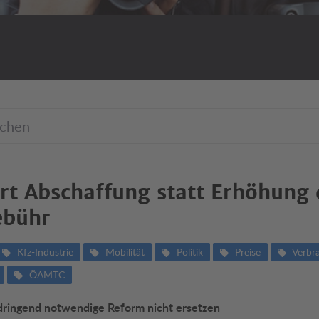
t Abschaffung statt Erhöhung 
ebühr
Kfz-Industrie
Mobilität
Politik
Preise
Verbr
ÖAMTC
ringend notwendige Reform nicht ersetzen