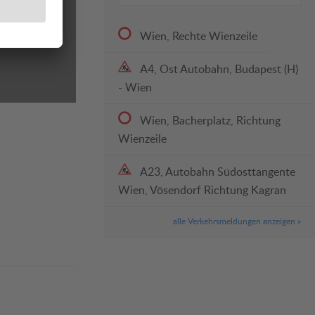
Wien, Rechte Wienzeile
A4, Ost Autobahn, Budapest (H)
- Wien
Wien, Bacherplatz, Richtung
Wienzeile
A23, Autobahn Südosttangente
Wien, Vösendorf Richtung Kagran
alle Verkehrsmeldungen anzeigen »