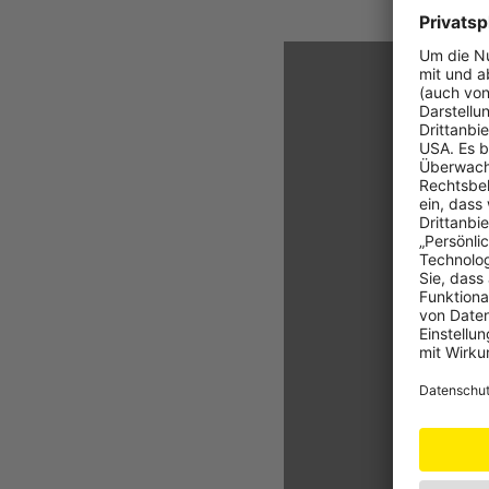
Date
Zur An
Detailli
erhalten
Date
Zur An