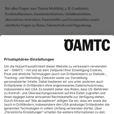
Bei allen Fragen zum Thema Mobilität, z. B. Crashtests,
Kraftstoffpreisen, Gesetzesinitiativen, Unfallstatistiken,
alternativen Antrieben, Pannenhilfe und Einsatzzahlen sowie
sämtliche Fragen zu Reise, Fahrtechnik und Flugrettung.
Mobilitätsinformation
Tel.:
+43 (0)1 711 99 21795
E-Mail:
mi-presse@oeamtc.at
Bei Fragen zur aktuellen Verkehrslage und Straßeninfrastruktur
sowie Telematik.
Portale