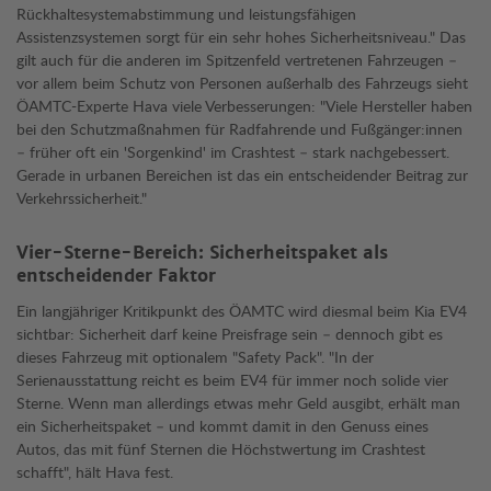
Rückhaltesystemabstimmung und leistungsfähigen
Assistenzsystemen sorgt für ein sehr hohes Sicherheitsniveau." Das
gilt auch für die anderen im Spitzenfeld vertretenen Fahrzeugen –
vor allem beim Schutz von Personen außerhalb des Fahrzeugs sieht
ÖAMTC-Experte Hava viele Verbesserungen: "Viele Hersteller haben
bei den Schutzmaßnahmen für Radfahrende und Fußgänger:innen
– früher oft ein 'Sorgenkind' im Crashtest – stark nachgebessert.
Gerade in urbanen Bereichen ist das ein entscheidender Beitrag zur
Verkehrssicherheit."
Vier-Sterne-Bereich: Sicherheitspaket als
entscheidender Faktor
Ein langjähriger Kritikpunkt des ÖAMTC wird diesmal beim Kia EV4
sichtbar: Sicherheit darf keine Preisfrage sein – dennoch gibt es
dieses Fahrzeug mit optionalem "Safety Pack". "In der
Serienausstattung reicht es beim EV4 für immer noch solide vier
Sterne. Wenn man allerdings etwas mehr Geld ausgibt, erhält man
ein Sicherheitspaket – und kommt damit in den Genuss eines
Autos, das mit fünf Sternen die Höchstwertung im Crashtest
schafft", hält Hava fest.