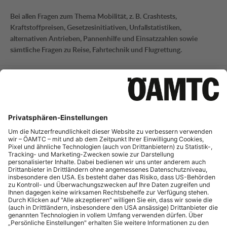
Bei allen Fragen zum Thema Mobilität, z. B. Crashtests,
Kraftstoffpreisen, Gesetzesinitiativen, Unfallstatistiken,
alternativen Antrieben, Pannenhilfe und Einsatzzahlen sowie
sämtliche Fragen zu Reise, Fahrtechnik und Flugrettung.
Mobilitätsinformation
Tel.:
+43 (0)1 711 99 21795
E-Mail:
mi-presse@oeamtc.at
Bei Fragen zur aktuellen Verkehrslage und Straßeninfrastruktur
sowie Telematik.
Portale