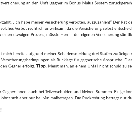
lichtversicherung an den Unfallgegner im Bonus-Malus-System zurückgerei
 erzählt: „Ich habe meiner Versicherung verboten, auszuzahlen!“ Der Rat des
n solches Verbot rechtlich unwirksam, da die Versicherung selbst entscheide
b einen etwaigen Prozess, müsste Herr T. der eigenen Versicherung sämtli
hat mich bereits aufgrund meiner Schadensmeldung drei Stufen zurückger
emäß Versicherungsbedingungen als Rücklage für gegnerische Ansprüche. Di
 den Gegner erfolgt.
: Meint man, an einem Unfall nicht schuld zu se
Tipp
n Gegner:innen, auch bei Teilverschulden und kleinen Summen. Einige kom
lohnt sich aber nur bei Minimalbeträgen. Die Rückreihung beträgt nur dre
!