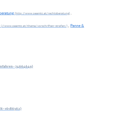
.
eratung
,
Panne &