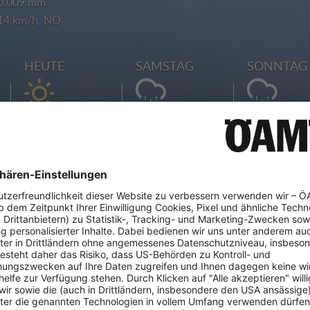
0.009 mm
14 km/h, NO
HEUTE
SAMSTAG
SONNTAG
29°
29°
29°
min 28° | max 29°
min 27° | max 29°
min 28° | max
23 %
23 %
13 %
0.009 mm
0.038 mm
0.1 mm
14 km/h, NO
7 km/h, N
9 km/h, N