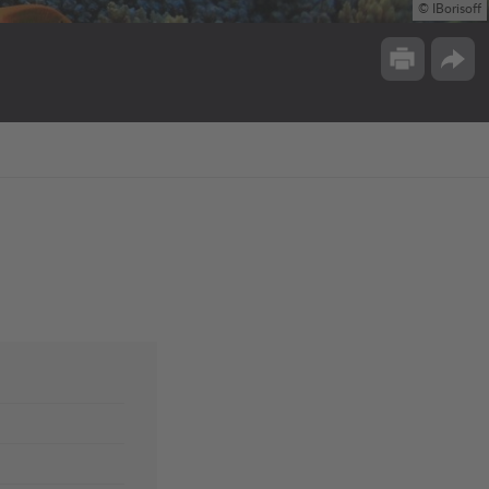
© IBorisoff
Drucken
Opti