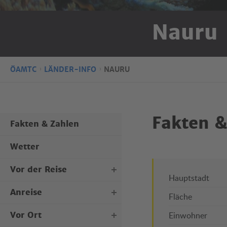
Nauru
ÖAMTC
LÄNDER-INFO
NAURU
Fakten &
Fakten & Zahlen
Wetter
Vor der Reise
Hauptstadt
Anreise
Personaldokumente
Fläche
Kraftfahrzeugdokumente
Vor Ort
Einwohner
Mit dem Flugzeug
Reisegepäck