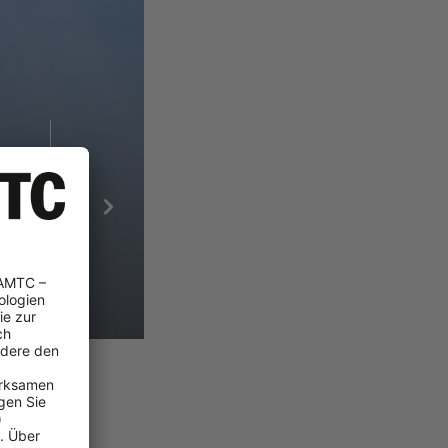
MONTAG
DIENSTAG
29°
29°
 29°
min 27° | max 29°
min 27° | max 29°
58 %
42 %
0.132 mm
0.186 mm
NW
16 km/h, NNW
14 km/h, NNW