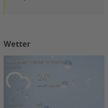
Wetter
Aktuelles Wetter in Moroni
06.08.2026
26°
min 25° | max 26°
Bewölkung:
14%