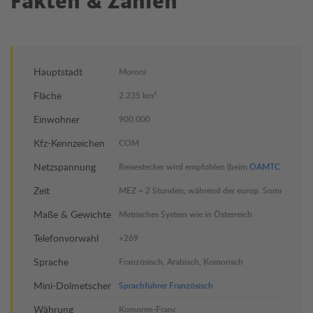
Fakten & Zahlen
Hauptstadt
Moroni
Fläche
2.235 km²
Einwohner
900.000
Kfz-Kennzeichen
COM
Netzspannung
Reisestecker wird empfohlen (beim
ÖAMTC
erhältlic
Zeit
MEZ + 2 Stunden; während der europ. Sommerzeit 
Maße & Gewichte
Metrisches System wie in Österreich
Telefonvorwahl
+269
Sprache
Französisch, Arabisch, Komorisch
Mini-Dolmetscher
Sprachführer Französisch
Währung
Komoren-Franc