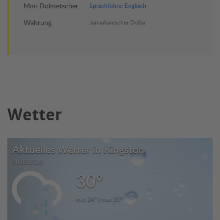
Mini-Dolmetscher
Sprachführer Englisch
Währung
Jamaikanischer Dollar
Wetter
Aktuelles Wetter in Kingston
08.08.2026
30°
min 24° | max 30°