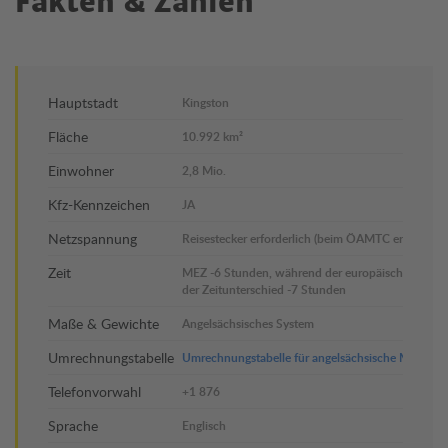
Fakten & Zahlen
Hauptstadt
Kingston
Fläche
10.992 km²
Einwohner
2,8 Mio.
Kfz-Kennzeichen
JA
Netzspannung
Reisestecker erforderlich (beim ÖAMTC erhältlich).
Zeit
MEZ -6 Stunden, während der europäischen Somme
der Zeitunterschied -7 Stunden
Maße & Gewichte
Angelsächsisches System
Umrechnungstabelle
Umrechnungstabelle für angelsächsische Maße &
Telefonvorwahl
+1 876
Sprache
Englisch