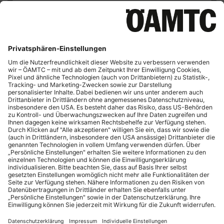
KUNDENINFORMATION
Schließen
Versicherungsvermittler:
ÖAMTC-Betriebe GmbH
1030 Wien,
Baumgasse 129
Fb-Nr.: 96287z
GISA-Zahl: 23409217
Leasingunternehmen: