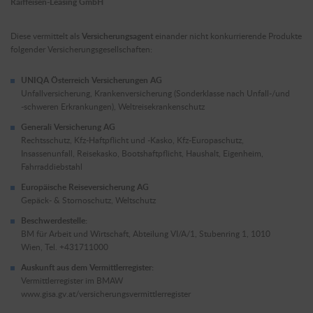
Raiffeisen-Leasing GmbH
Diese vermittelt als
Versicherungsagent
einander nicht konkurrierende Produkte
folgender Versicherungsgesellschaften:
UNIQA Österreich Versicherungen AG
Unfallversicherung, Krankenversicherung (Sonderklasse nach Unfall-/und
-schweren Erkrankungen), Weltreisekrankenschutz
Generali Versicherung AG
Rechtsschutz, Kfz-Haftpflicht und -Kasko, Kfz-Europaschutz,
Insassenunfall, Reisekasko, Bootshaftpflicht, Haushalt, Eigenheim,
Fahrraddiebstahl
Europäische Reiseversicherung AG
Gepäck- & Stornoschutz, Weltschutz
Beschwerdestelle:
BM für Arbeit und Wirtschaft, Abteilung VI/A/1, Stubenring 1, 1010
Wien, Tel. +431711000
Auskunft aus dem Vermittlerregister:
Vermittlerregister im BMAW
www.gisa.gv.at/versicherungsvermittlerregister