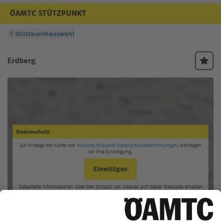
ÖAMTC STÜTZPUNKT