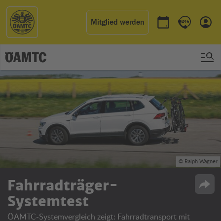
Mitglied werden
Termin buchen
Kontakt & 
Einl
© Ralph Wagner
Fahrradträger-
Opti
Systemtest
ÖAMTC-Systemvergleich zeigt: Fahrradtransport mit