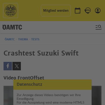
Mitglied werden
Termin buchen
Kontakt & 
Einl
ÖAMTC
THEMA
TESTS
Crashtest Suzuki Swift
Auf Facebook teilen (öffnet in neuem Fenster)
Auf X teilen (öffnet in neuem Fenster)
Video FrontOffset
Datenschutz
Zur Anzeige dieses Videos benötigen wir Ihre
Einwilligung.
Für die Ausspielung wird eine moderne HTML5