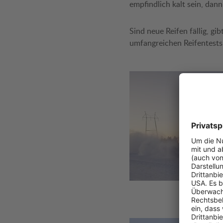
empfindlich kalt sein, dann
Sind neue Reifen fällig, g
umfangreichen Reifentests