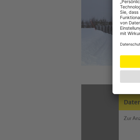
Date
Zur An