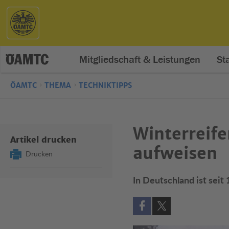
Mitgliedschaft & Leistungen
St
ÖAMTC
THEMA
TECHNIKTIPPS
Winterreif
Artikel drucken
aufweisen
Drucken
In Deutschland ist sei
Auf Facebook teilen (öff
Auf X teilen (öffne