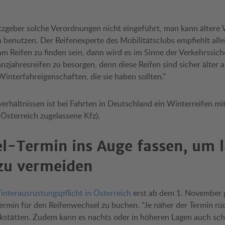
tzgeber solche Verordnungen nicht eingeführt, man kann ältere 
enutzen. Der Reifenexperte des Mobilitätsclubs empfiehlt aller
am Reifen zu finden sein, dann wird es im Sinne der Verkehrssic
zjahresreifen zu besorgen, denn diese Reifen sind sicher älter a
interfahreigenschaften, die sie haben sollten."
erhältnissen ist bei Fahrten in Deutschland ein Winterreifen mi
 Österreich zugelassene Kfz).
l-Termin ins Auge fassen, um 
zu vermeiden
interausrüstungspflicht in Österreich
erst ab dem 1. November gi
rmin für den Reifenwechsel zu buchen. "Je näher der Termin rüc
kstätten. Zudem kann es nachts oder in höheren Lagen auch sc