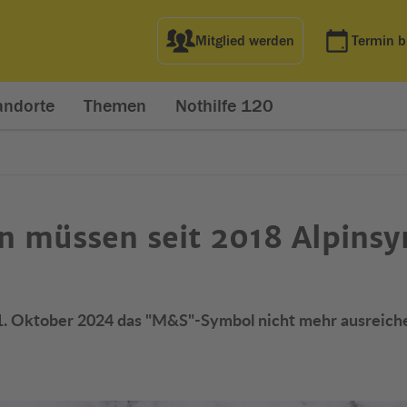
Mitglied werden
Termin 
andorte
Themen
Nothilfe 120
en müssen seit 2018 Alpins
t 1. Oktober 2024 das "M&S"-Symbol nicht mehr ausreich
net in neuem Fenster)
t in neuem Fenster)