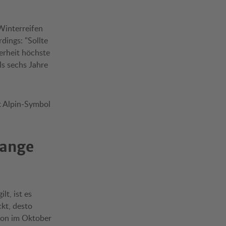
Winterreifen
dings: "Sollte
herheit höchste
ls sechs Jahre
t Alpin-Symbol
lange
lt, ist es
kt, desto
hon im Oktober