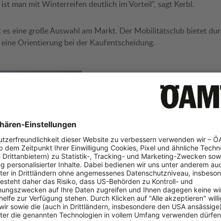
 ist man mit Winterreifen deutlich im Vorteil", sagt Kerbl.
ibt es eine große Auswahl am Markt. Der Mobilitätsclub bietet du
 eine Orientierung bei der Kaufentscheidung.
Winterreifentest 20
Insgesamt 31 Modelle der Dimensio
im Test – "Budget-Reifen" zeigen
besorgniserregende Ergebnisse.
Die Ergebnisse im 