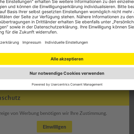
Situative …
Vom 1. November bis 15. April gilt in
eine witterungsabhängige
Winterausrüstungspflicht.
Weiter
nschutz
zeige von Werbung benötigen wir Ihre Zustimmung.
Einwilligen