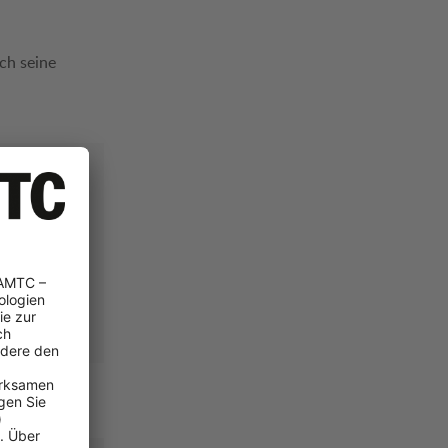
rch seine
25
n 225/40 R18
Detail