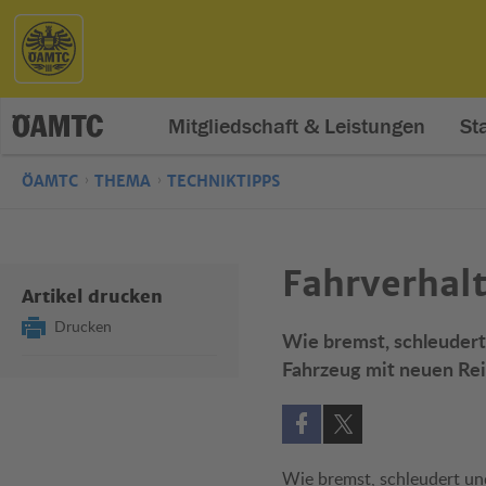
Mitgliedschaft & Leistungen
St
ÖAMTC
THEMA
TECHNIKTIPPS
Fahrverhalt
Artikel drucken
Drucken
Wie bremst, schleudert
Fahrzeug mit neuen Rei
Auf Facebook teilen (öff
Auf X teilen (öffne
Wie bremst, schleudert und