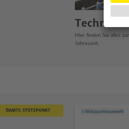
Technik-T
Hier finden Sie alles 
Jahreszeit.
ÖAMTC STÜTZPUNKT