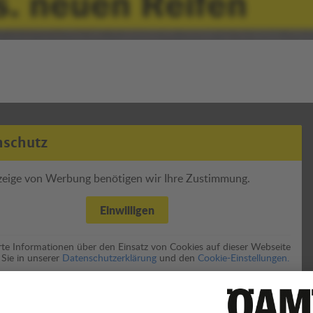
nschutz
zeige von Werbung benötigen wir Ihre Zustimmung.
Einwilligen
erte Informationen über den Einsatz von Cookies auf dieser Webseite
 Sie in unserer
Datenschutzerklärung
und den
Cookie-Einstellungen.