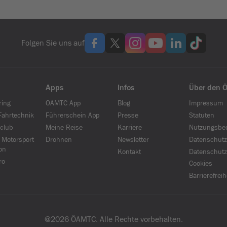
Folgen Sie uns auf
Apps
Infos
Über den 
ring
ÖAMTC App
Blog
Impressum
ahrtechnik
Führerschein App
Presse
Statuten
club
Meine Reise
Karriere
Nutzungsbe
 Motorsport
Drohnen
Newsletter
Datenschutz
on
Kontakt
Datenschutz
ro
Cookies
Barrierefrei
@
2026
ÖAMTC. Alle Rechte vorbehalten.