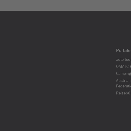
Portale
auto tou
ÖAMTC F
Camping
Austrian
Federati
Reisebü