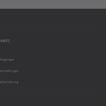
ÖAMTC
dingungen
einstellungen
heitserklärung