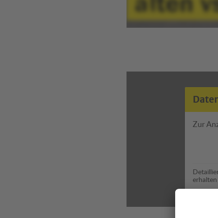
Date
Zur An
Detailli
erhalten