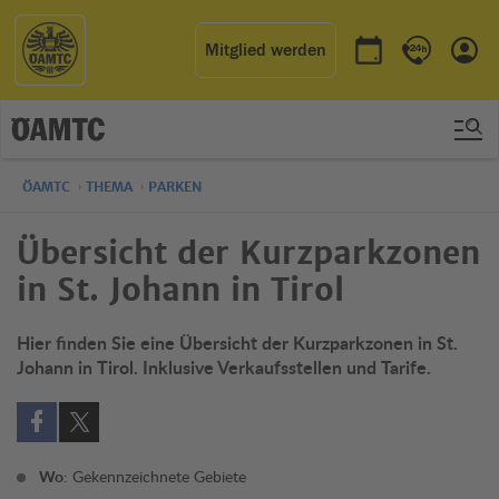
Mitglied werden
Termin buchen
Kontakt & 
Einl
ÖAMTC
THEMA
PARKEN
Übersicht der Kurzparkzonen
in St. Johann in Tirol
Hier finden Sie eine Übersicht der Kurzparkzonen in St.
Johann in Tirol. Inklusive Verkaufsstellen und Tarife.
Auf Facebook teilen (öffnet in neuem Fenster)
Auf X teilen (öffnet in neuem Fenster)
Wo
: Gekennzeichnete Gebiete