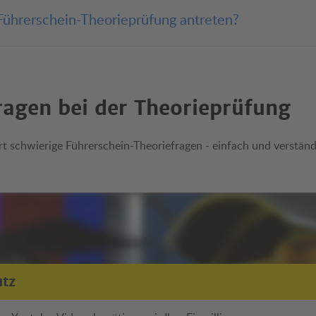
cheinprüfung kann
in
owenisch
Gebärdensprache
 Führerschein-Theorieprüfung antreten?
sowie auch in der
abgelegt werden.
g an Versuchen
W
für die theoretische Führerscheinprüfung. Die
mindestens zwei Wochen
rägt
.
ragen bei der Theorieprüfung
t schwierige Führerschein-Theoriefragen - einfach und verständ
utz