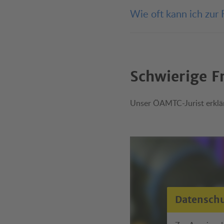
Die theoretische Führers
Englisch
Kroatisch
Sl
Wie oft kann ich zur
,
und
keine Beschränkun
Es gibt
ein erneutes Antreten bet
Schwierige F
Unser ÖAMTC-Jurist erklär
Datensch