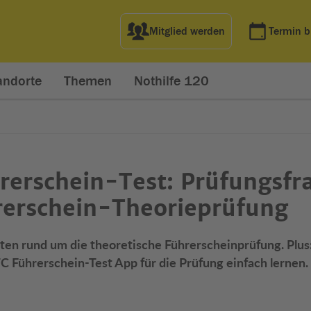
Mitglied werden
Termin 
andorte
Themen
Nothilfe 120
rerschein-Test: Prüfungsfr
hrerschein-Theorieprüfung
ten rund um die theoretische Führerscheinprüfung. Plus
rerschein-Test App für die Prüfung einfach lernen.
net in neuem Fenster)
t in neuem Fenster)