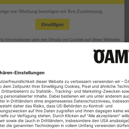
zeige von Werbung benötigen wir Ihre Zustimmung.
Einwilligen
erte Informationen über den Einsatz von Cookies auf dieser Webseite
 Sie in unserer
Datenschutzerklärung
und den
Cookie-Einstellungen.
schein-Theorieprüfung in Öster
wichtigsten Fragen zu Voraussetzungen, Prüfungsablauf und Fris
schein-Theorieprüfung ab?
am Computer in der Fahrschule
heinprüfung wird
abgelegt. Die 
erfahren
en müssen für den Antritt erfüllt werden?
(also mit vorgegebenen Antwortmöglichkeiten) zu bea