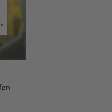
 in
fen