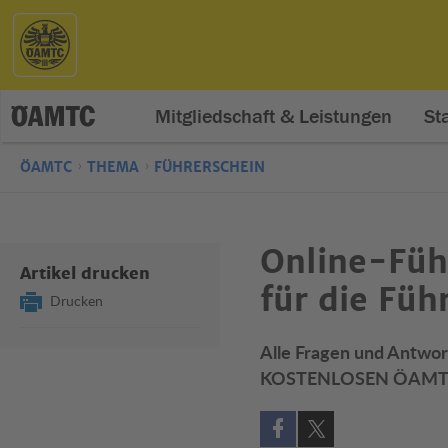
Mitgliedschaft & Leistungen
St
ÖAMTC
THEMA
FÜHRERSCHEIN
Online-Füh
Artikel drucken
für die Fü
Drucken
Alle Fragen und Antwor
KOSTENLOSEN ÖAMTC Füh
Auf Facebook teilen (öff
Auf X teilen (öffne