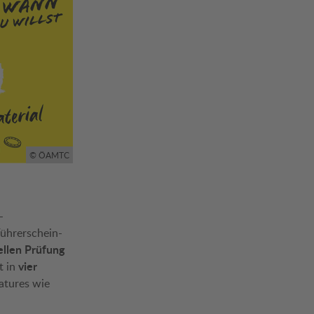
© ÖAMTC
-
Führerschein-
iellen Prüfung
vier
t in
atures wie