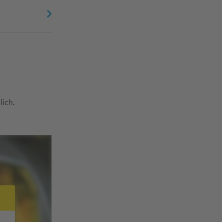
 den Sprachen
artezeit
für
lich.