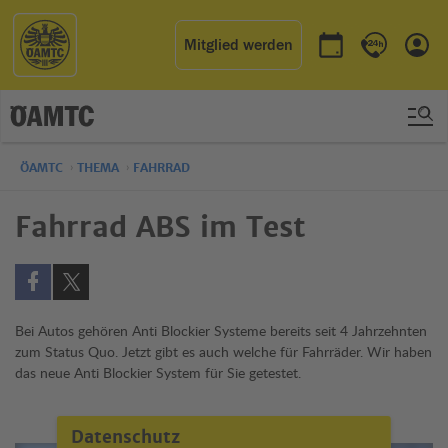
Mitglied werden
Termin buchen
Kontakt & 
Einl
ÖAMTC
THEMA
FAHRRAD
Fahrrad ABS im Test
Auf Facebook teilen (öffnet in neuem Fenster)
Auf X teilen (öffnet in neuem Fenster)
Bei Autos gehören Anti Blockier Systeme bereits seit 4 Jahrzehnten
zum Status Quo. Jetzt gibt es auch welche für Fahrräder. Wir haben
das neue Anti Blockier System für Sie getestet.
Datenschutz