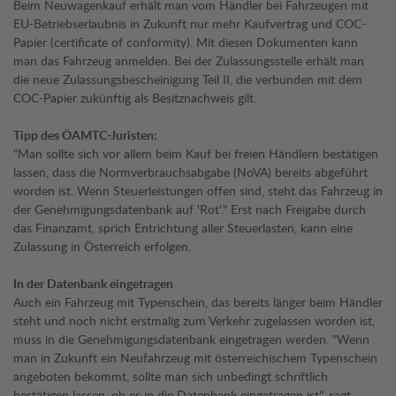
Beim Neuwagenkauf erhält man vom Händler bei Fahrzeugen mit
EU-Betriebserlaubnis in Zukunft nur mehr Kaufvertrag und COC-
Papier (certificate of conformity). Mit diesen Dokumenten kann
man das Fahrzeug anmelden. Bei der Zulassungsstelle erhält man
die neue Zulassungsbescheinigung Teil II, die verbunden mit dem
COC-Papier zukünftig als Besitznachweis gilt.
Tipp des ÖAMTC-Juristen:
"Man sollte sich vor allem beim Kauf bei freien Händlern bestätigen
lassen, dass die Normverbrauchsabgabe (NoVA) bereits abgeführt
worden ist. Wenn Steuerleistungen offen sind, steht das Fahrzeug in
der Genehmigungsdatenbank auf 'Rot'." Erst nach Freigabe durch
das Finanzamt, sprich Entrichtung aller Steuerlasten, kann eine
Zulassung in Österreich erfolgen.
In der Datenbank eingetragen
Auch ein Fahrzeug mit Typenschein, das bereits länger beim Händler
steht und noch nicht erstmalig zum Verkehr zugelassen worden ist,
muss in die Genehmigungsdatenbank eingetragen werden. "Wenn
man in Zukunft ein Neufahrzeug mit österreichischem Typenschein
angeboten bekommt, sollte man sich unbedingt schriftlich
bestätigen lassen, ob es in die Datenbank eingetragen ist", sagt