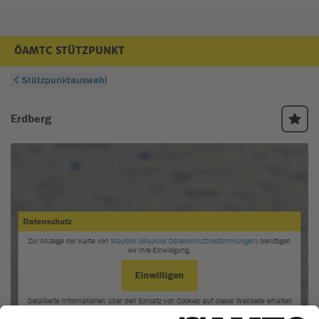
ÖAMTC STÜTZPUNKT