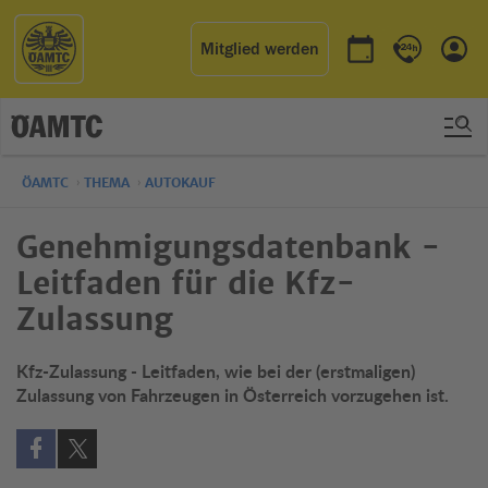
Mitglied werden
Termin buchen
Kontakt & 
Einl
ÖAMTC
THEMA
AUTOKAUF
Genehmigungsdatenbank -
Leitfaden für die Kfz-
Zulassung
Kfz-Zulassung - Leitfaden, wie bei der (erstmaligen)
Zulassung von Fahrzeugen in Österreich vorzugehen ist.
Auf Facebook teilen (öffnet in neuem Fenster)
Auf X teilen (öffnet in neuem Fenster)