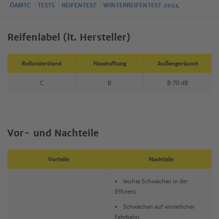
ÖAMTC
TESTS
REIFENTEST
WINTERREIFENTEST 2024
Reifenlabel (lt. Hersteller)
Rollwiderstand
Nasshaftung
Außengeräusch
C
B
B 70 dB
Vor- und Nachteile
Vorteile
Nachteile
leichte Schwächen in der
Effizienz
Schwächen auf winterlicher
Fahrbahn