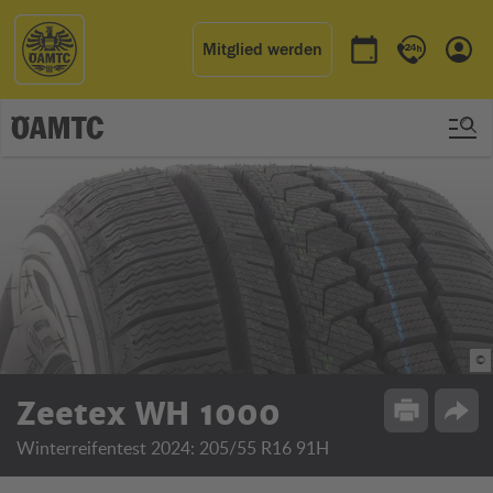
Mitglied werden
Termin buchen
Kontakt & 
Einl
©
Zeetex WH 1000
Drucken
Opti
Winterreifentest 2024: 205/55 R16 91H