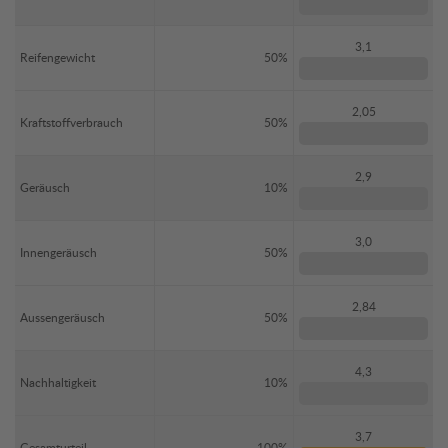
3,1
Reifengewicht
50%
2,05
Kraftstoffverbrauch
50%
2,9
Geräusch
10%
3,0
Innengeräusch
50%
2,84
Aussengeräusch
50%
4,3
Nachhaltigkeit
10%
3,7
Gesamturteil
100%