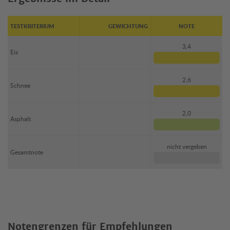
TESTKRITERIUM
GEWICHTUNG
NOTE
3,4
Eis
2,6
Schnee
2,0
Asphalt
nicht vergeben
Gesamtnote
Notengrenzen für Empfehlungen