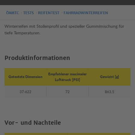
ÖAMTC
TESTS
REIFENTEST
FAHRRADWINTERREIFEN
Winterreifen mit Stollenprofil und spezieller Gummimischung für
tiefe Temperaturen.
Produktinformationen
Empfohlener maximaler
Getestete Dimension
Gewicht [g]
Luftdruck [PSI]
37-622
72
863,5
Vor- und Nachteile