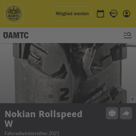
Mitglied werden
Termin buchen
Kontakt & 
Einl
©
Nokian Rollspeed
Drucken
Opti
W
Fahrradwinterreifen 2021