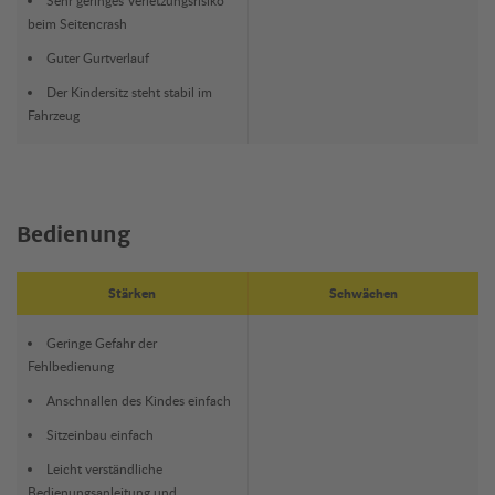
Sehr geringes Verletzungsrisiko
beim Seitencrash
Guter Gurtverlauf
Der Kindersitz steht stabil im
Fahrzeug
Bedienung
Stärken
Schwächen
Geringe Gefahr der
Fehlbedienung
Anschnallen des Kindes einfach
Sitzeinbau einfach
Leicht verständliche
Bedienungsanleitung und