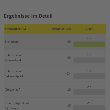
Ergebnisse im Detail
TESTKRITERIUM
GEWICHTUNG
NOTE
1,6
Sicherheit
50
1,5
Schutz beim
40
Frontaufprall
1,4
Schutz beim
40%
Seitenaufprall
2,5
Gurtverlauf
10
2,3
Standfestigkeit auf
10
Fahrzeugsitz