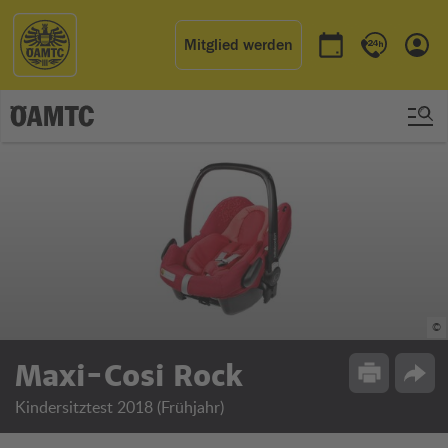
Mitglied werden
Termin buchen
Kontakt & 
Einl
©
Maxi-Cosi Rock
Drucken
Opti
Kindersitztest 2018 (Frühjahr)