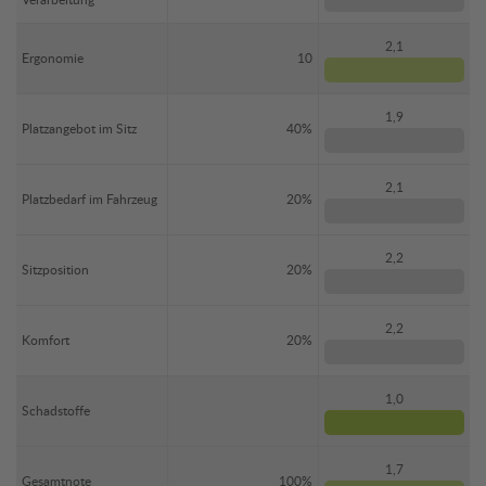
2,1
Ergonomie
10
1,9
Platzangebot im Sitz
40%
2,1
Platzbedarf im Fahrzeug
20%
2,2
Sitzposition
20%
2,2
Komfort
20%
1,0
Schadstoffe
1,7
Gesamtnote
100%