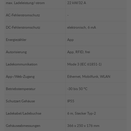
max. Ladeleistung/-strom
22 kW/32 A
AC-Fehlerstromschutz
-
DC-Fehlerstromschutz
elektronisch, 6 mA
Energiezähler
App
Autorisierung
App, RFID, frei
Ladekommunikation
Mode 3 (IEC 61851-1)
App-/Web-Zugang
Ethernet, Mobilfunk, WLAN
Betriebstemperatur
-30 bis 50 °C
Schutzart Gehäuse
IP55
Ladekabel/Ladebuchse
6 m, Stecker Typ-2
Gehäuseabmessungen
366 x 250 x 176 mm