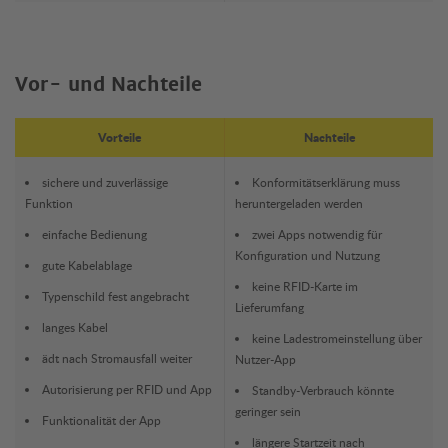
Vor- und Nachteile
Vorteile
Nachteile
sichere und zuverlässige
Konformitätserklärung muss
Funktion
heruntergeladen werden
einfache Bedienung
zwei Apps notwendig für
Konfiguration und Nutzung
gute Kabelablage
keine RFID-Karte im
Typenschild fest angebracht
Lieferumfang
langes Kabel
keine Ladestromeinstellung über
ädt nach Stromausfall weiter
Nutzer-App
Autorisierung per RFID und App
Standby-Verbrauch könnte
geringer sein
Funktionalität der App
längere Startzeit nach