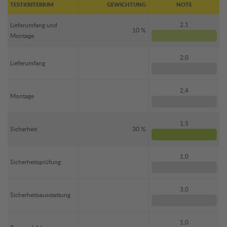
TESTKRITERIUM
GEWICHTUNG
NOTE
2,1
Lieferumfang und
10 %
Montage
2,0
Lieferumfang
2,4
Montage
1,5
Sicherheit
30 %
1,0
Sicherheitsprüfung
3,0
Sicherheitsausstattung
1,0