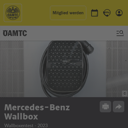
Mitglied werden
Termin buchen
Kontakt & 
Einl
©
Mercedes-Benz
Drucken
Opti
Wallbox
Wallboxentest - 2023