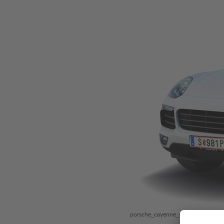
porsche_cayenne_s_e_hybrid