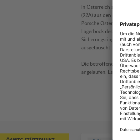
In Österreich sind 2.465 
(92A) aus den Modelljahre
Porsche Österreich teilte
Lagerbock des Fußhebelwer
Sicherungsringes bei den 
ausgetauscht.
Die betroffenen Fahrzeugha
angelaufen. Es sind in di
ÖAMTC STÜTZPUNKT