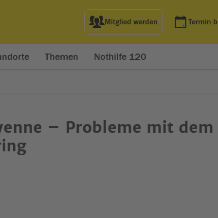
Mitglied werden
Termin 
andorte
Themen
Nothilfe 120
yenne – Probleme mit dem
ring
net in neuem Fenster)
t in neuem Fenster)