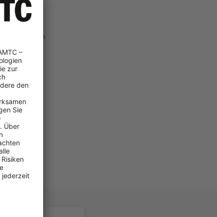
odell Cayenne
erungsring am
erkstatt
t bereits
t.