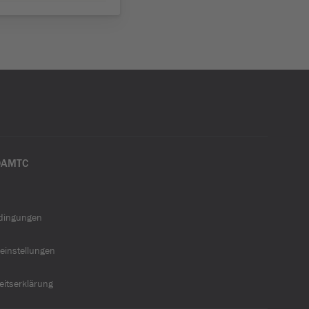
ÖAMTC
dingungen
einstellungen
heitserklärung