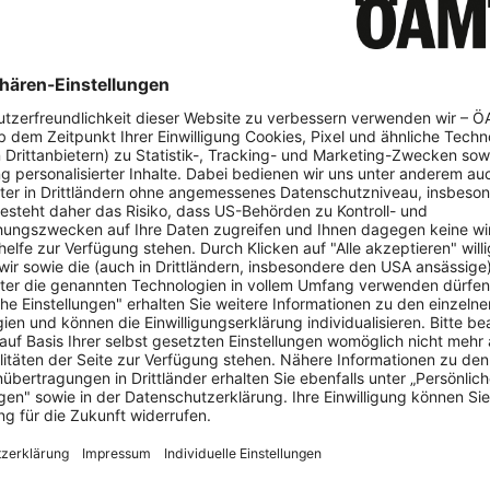
Porsche Fahrzeuge betroffen. Genauer betrifft es das Porsche M
n 2011 bis 2017.
 dem ÖAMTC auf Anfrage mit, dass sich möglicherweise der Sich
ks lösen kann. Im Rahmen der Rückrufaktion wird der Sitz des
betroffenen Fahrzeugen geprüft und gegebenenfalls in der Fachw
lter werden über den Händler verständigt. Die Rückrufaktion is
esem Zusammenhang keine Unfälle oder Personenschäden bekann