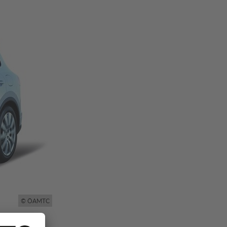
© ÖAMTC