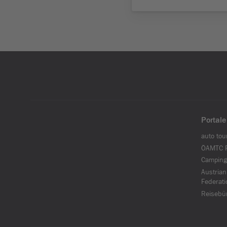
Portale
auto tou
ÖAMTC F
Camping
Austrian
Federati
Reisebü