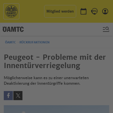
Mitglied werden
Termin buchen
Kontakt & 
Einl
ÖAMTC
RÜCKRUFAKTIONEN
Peugeot - Probleme mit der
Innentürverriegelung
Möglicherweise kann es zu einer unerwarteten
Deaktivierung der Innentürgriffe kommen.
Auf Facebook teilen (öffnet in neuem Fenster)
Auf X teilen (öffnet in neuem Fenster)