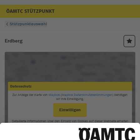
ÖAMTC STÜTZPUNKT