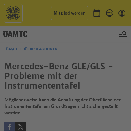
Mitglied werden
Termin buchen
Kontakt & 
Einl
ÖAMTC
RÜCKRUFAKTIONEN
Mercedes-Benz GLE/GLS -
Probleme mit der
Instrumententafel
Möglicherweise kann die Anhaftung der Oberfläche der
Instrumententafel am Grundträger nicht sichergestellt
werden.
Auf Facebook teilen (öffnet in neuem Fenster)
Auf X teilen (öffnet in neuem Fenster)