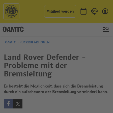
Mitglied werden
Termin buchen
Kontakt & 
Einl
ÖAMTC
RÜCKRUFAKTIONEN
Land Rover Defender -
Probleme mit der
Bremsleitung
Es besteht die Möglichkeit, dass sich die Bremsleistung
durch ein aufscheuern der Bremsleitung vermindert kann.
Auf Facebook teilen (öffnet in neuem Fenster)
Auf X teilen (öffnet in neuem Fenster)