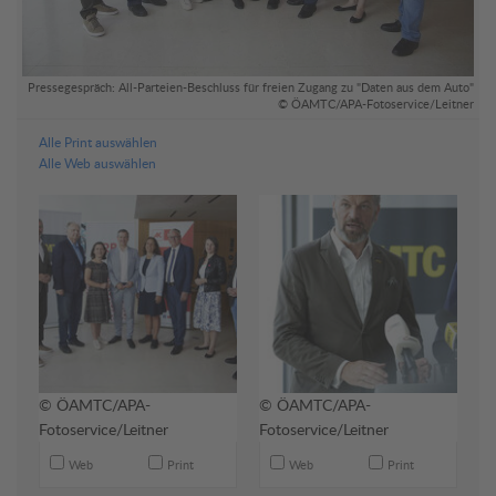
o"
Pressegespräch: All-Parteien-Beschluss für freien Zugang zu "Daten aus dem Auto"
er
© ÖAMTC/APA-Fotoservice/Leitner
Alle Print auswählen
Alle Web auswählen
© ÖAMTC/APA-
© ÖAMTC/APA-
Fotoservice/Leitner
Fotoservice/Leitner
Web
Print
Web
Print