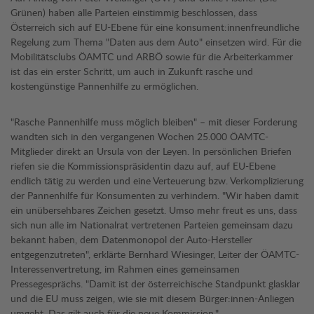
Grünen) haben alle Parteien einstimmig beschlossen, dass
Österreich sich auf EU-Ebene für eine konsument:innenfreundliche
Regelung zum Thema "Daten aus dem Auto" einsetzen wird. Für die
Mobilitätsclubs ÖAMTC und ARBÖ sowie für die Arbeiterkammer
ist das ein erster Schritt, um auch in Zukunft rasche und
kostengünstige Pannenhilfe zu ermöglichen.
"Rasche Pannenhilfe muss möglich bleiben" – mit dieser Forderung
wandten sich in den vergangenen Wochen 25.000 ÖAMTC-
Mitglieder direkt an Ursula von der Leyen. In persönlichen Briefen
riefen sie die Kommissionspräsidentin dazu auf, auf EU-Ebene
endlich tätig zu werden und eine Verteuerung bzw. Verkomplizierung
der Pannenhilfe für Konsumenten zu verhindern. "Wir haben damit
ein unübersehbares Zeichen gesetzt. Umso mehr freut es uns, dass
sich nun alle im Nationalrat vertretenen Parteien gemeinsam dazu
bekannt haben, dem Datenmonopol der Auto-Hersteller
entgegenzutreten", erklärte Bernhard Wiesinger, Leiter der ÖAMTC-
Interessenvertretung, im Rahmen eines gemeinsamen
Pressegesprächs. "Damit ist der österreichische Standpunkt glasklar
und die EU muss zeigen, wie sie mit diesem Bürger:innen-Anliegen
umgeht. Das gilt auch für die neue Kommission."