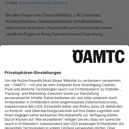
E-Mail:
kommunikation@oeamtc.at
Bei allen Fragen zum Thema Mobilität, z. B. Crashtests,
Kraftstoffpreisen, Gesetzesinitiativen, Unfallstatistiken,
alternativen Antrieben, Pannenhilfe und Einsatzzahlen sowie
sämtliche Fragen zu Reise, Fahrtechnik und Flugrettung.
Mobilitätsinformation
Tel.:
+43 (0)1 711 99 21795
E-Mail:
mi-presse@oeamtc.at
Bei Fragen zur aktuellen Verkehrslage und Straßeninfrastruktur
sowie Telematik.