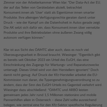
Zimmer von der Arbeiterkammer Wien klar. "Der Data-Act der EU,
der auf das Teilen von Gerätedaten abzielt, betrachtet
Konsument:innen als 'User' statt als Eigentümer:innen smarter
Produkte. Ihre alleinigen Verfügungsrechte geraten damit unter
Druck – wie der Kampf um die Datenhoheit in Autos gerade zeigt.
Die AK setzt sich dafür ein, dass Konsument:innen über vernetzte
Produkte und ihre Betriebsdaten ohne äußeren Zwang völlig
autonom verfügen können."
Klar ist aus Sicht des ÖAMTC aber auch, dass es noch viel
Überzeugungsarbeit in Brüssel braucht. Wiesinger: "Eigentlich gibt
es bereits seit Oktober 2023 ein Urteil des EuGH, das eine
Einschränkung des Zugangs für Wartungs- und Reparaturzwecke
untersagt. Dieses Urteil wird von den Herstellern ignoriert." Doch
damit nicht genug: Auf Druck der Kfz-Hersteller arbeitet die EU-
Kommission nun daran, die Typengenehmigungsverordnung so zu
ändern, dass der Sinn des EuGH-Urteils ins Gegenteil verkehrt wird.
Wiesinger dazu abschließend: "ÖAMTC und ARBÖ leisten
gemeinsam jedes Jahr rund 1,5 Millionen stationäre und mobile
Pannenhilfen allein in Österreich – diese Zahl sollte ausreichend
belegen, wie zentral eine für den Kfz-Sektor spezifische Regulierung