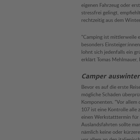
eigenen Fahrzeug oder ers
stressfrei gelingt, empfie
rechtzeitig aus dem Winter
"Camping ist mittlerweile
besonders Einsteiger:innen
lohnt sich jedenfalls ein 
erklärt Tomas Mehlmauer, 
Camper auswinter
Bevor es auf die erste Reis
mögliche Schäden überprüft
Komponenten. "Vor allem d
107 ist eine Kontrolle alle
einen Werkstatttermin für
Auslandsfahrten sollte man
nämlich keine oder kürzere
vor allem an den italienis