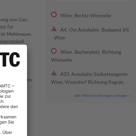
Wien, Rechte Wienzeile
nung von Gas-,
bst für
A4, Ost Autobahn, Budapest (H)
 rät Mehlmauer.
- Wien
beprotokoll
Wien, Bacherplatz, Richtung
Wienzeile
r Camper fit
 To-Dos nicht
A23, Autobahn Südosttangente
eßender Tipp des
Wien, Vösendorf Richtung Kagran
nd des
alle Verkehrsmeldungen anzeigen »
be unter der