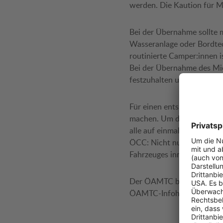
werden. Die Kaution für M
Bei der Übernahme sollte m
Wasseranlage oder Bordtech
routinierte Camper:innen i
Bei der Übernahme des Mie
festzuhalten und mit Fotos
Für einen entspannten und 
machen. Um das Auswintern
alle auf einmal einplanen, 
ÖCC: Nicht nur im Frühlin
Fahrzeuges innen wie auße
Der ÖAMTC bietet die Gas
ÖAMTC-Infohotline 0810 