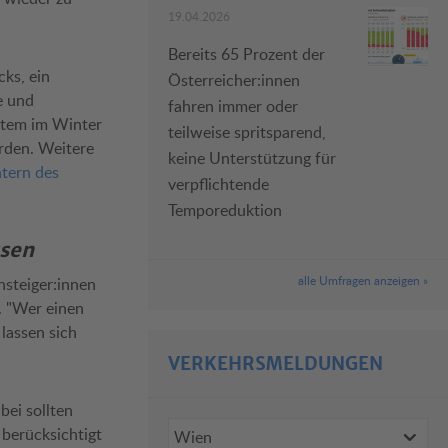
19.04.2026
Bereits 65 Prozent der
ks, ein
Österreicher:innen
e und
fahren immer oder
stem im Winter
teilweise spritsparend,
erden. Weitere
keine Unterstützung für
ntern des
verpflichtende
Temporeduktion
ssen
alle Umfragen anzeigen »
nsteiger:innen
. "Wer einen
lassen sich
VERKEHRSMELDUNGEN
bei sollten
 berücksichtigt