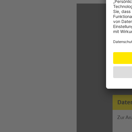
Date
Zur An
Detailli
erhalten
Date
Zur An