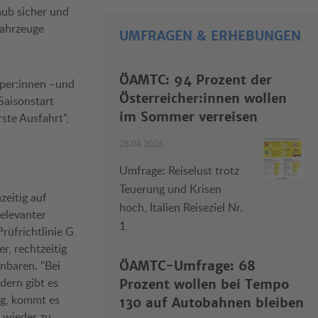
aub sicher und
fahrzeuge
UMFRAGEN & ERHEBUNGEN
ÖAMTC: 94 Prozent der
mper:innen –und
Österreicher:innen wollen
Saisonstart
im Sommer verreisen
ste Ausfahrt",
28.04.2026
Umfrage: Reiselust trotz
Teuerung und Krisen
zeitig auf
hoch, Italien Reiseziel Nr.
relevanter
1
rüfrichtlinie G
r, rechtzeitig
nbaren. "Bei
ÖAMTC-Umfrage: 68
dern gibt es
Prozent wollen bei Tempo
sig, kommt es
130 auf Autobahnen bleiben
 wieder zu