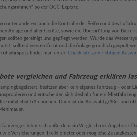
ehungsrahmen", so der ÖCC-Experte.
n unter anderem auch die Kontrolle der Reifen und des Luftdruc
chen Anlage und aller Geräte, sowie die Überprüfung von Batteri
gen sollten gereinigt und gepflegt werden. Wurde das Wassersy
hützt, sollte dieses entfernt und die Anlage gründlich gespült w
Frühjahrsputz findet man unter:
Checkliste zum richtigen Auswi
ote vergleichen und Fahrzeug erklären la
campingbegeistert, besitzen aber kein eigenes Fahrzeug – oder Ei
usprobieren und entscheiden sich deshalb für ein Mietfahrzeug
te möglichst früh buchen. Dann ist die Auswahl größer und oft 
 Mehlmauer.
tfahrzeuges lohnt sich außerdem ein Vergleich der Angebote. Da
n wie Versicherungen, Freikilometer oder mögliche Zusatzkosten