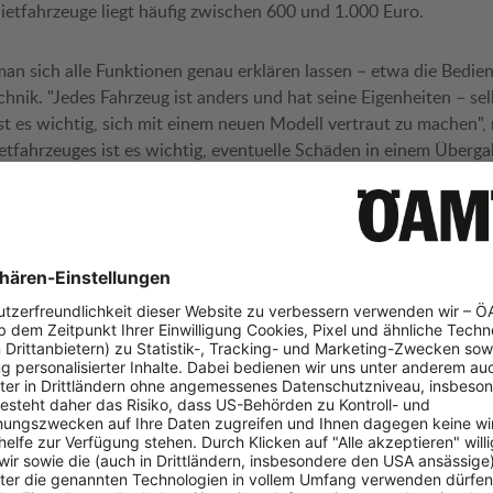
ietfahrzeuge liegt häufig zwischen 600 und 1.000 Euro.
an sich alle Funktionen genau erklären lassen – etwa die Bedie
nik. "Jedes Fahrzeug ist anders und hat seine Eigenheiten – sel
st es wichtig, sich mit einem neuen Modell vertraut zu machen",
tfahrzeuges ist es wichtig, eventuelle Schäden in einem Überga
 direkt zu dokumentieren.
sicheren Start in die Campingsaison, gilt: Frühzeitig buchen ode
 möglichst stressfrei zu gestalten, kann man die Aufgaben und
sondern sollte sie schrittweise und aufgeteilt erledigen. Abschli
g, sondern auch während der Saison sollte regelmäßig der Zusta
n kontrolliert werden.
anlagen-Überprüfung (G107) an – nähere Infos und Terminverga
120 120 und unter
www.campingclub.at/gasueberpruefung
.