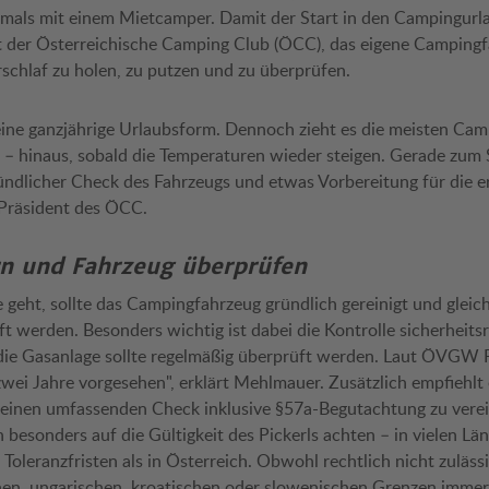
tmals mit einem Mietcamper. Damit der Start in den Campingurl
hlt der Österreichische Camping Club (ÖCC), das eigene Camping
schlaf zu holen, zu putzen und zu überprüfen.
 eine ganzjährige Urlaubsform. Dennoch zieht es die meisten Ca
 – hinaus, sobald die Temperaturen wieder steigen. Gerade zum 
gründlicher Check des Fahrzeugs und etwas Vorbereitung für die er
Präsident des ÖCC.
n und Fahrzeug überprüfen
e geht, sollte das Campingfahrzeug gründlich gereinigt und gleich
 werden. Besonders wichtig ist dabei die Kontrolle sicherheits
ie Gasanlage sollte regelmäßig überprüft werden. Laut ÖVGW P
 zwei Jahre vorgesehen", erklärt Mehlmauer. Zusätzlich empfiehlt e
 einen umfassenden Check inklusive §57a-Begutachtung zu verei
 besonders auf die Gültigkeit des Pickerls achten – in vielen Län
 Toleranzfristen als in Österreich. Obwohl rechtlich nicht zuläs
chen, ungarischen, kroatischen oder slowenischen Grenzen immer