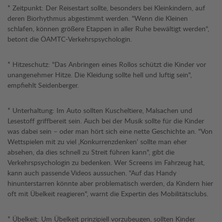
* Zeitpunkt: Der Reisestart sollte, besonders bei Kleinkindern, auf
deren Biorhythmus abgestimmt werden. "Wenn die Kleinen
schlafen, können größere Etappen in aller Ruhe bewältigt werden",
betont die ÖAMTC-Verkehrspsychologin.
* Hitzeschutz: "Das Anbringen eines Rollos schützt die Kinder vor
unangenehmer Hitze. Die Kleidung sollte hell und luftig sein",
empfiehlt Seidenberger.
* Unterhaltung: Im Auto sollten Kuscheltiere, Malsachen und
Lesestoff griffbereit sein. Auch bei der Musik sollte für die Kinder
was dabei sein – oder man hört sich eine nette Geschichte an. "Von
Wettspielen mit zu viel ‚Konkurrenzdenken‘ sollte man eher
absehen, da dies schnell zu Streit führen kann", gibt die
Verkehrspsychologin zu bedenken. Wer Screens im Fahrzeug hat,
kann auch passende Videos aussuchen. "Auf das Handy
hinunterstarren könnte aber problematisch werden, da Kindern hier
oft mit Übelkeit reagieren", warnt die Expertin des Mobilitätsclubs.
* Übelkeit: Um Übelkeit prinzipiell vorzubeugen, sollten Kinder