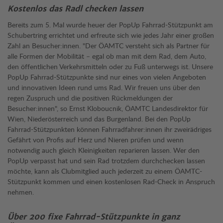
Kostenlos das Radl checken lassen
Bereits zum 5. Mal wurde heuer der PopUp Fahrrad-Stützpunkt am
Schubertring errichtet und erfreute sich wie jedes Jahr einer großen
Zahl an Besucher:innen. "Der ÖAMTC versteht sich als Partner für
alle Formen der Mobilität – egal ob man mit dem Rad, dem Auto,
den öffentlichen Verkehrsmitteln oder zu Fuß unterwegs ist. Unsere
PopUp Fahrrad-Stützpunkte sind nur eines von vielen Angeboten
und innovativen Ideen rund ums Rad. Wir freuen uns über den
regen Zuspruch und die positiven Rückmeldungen der
Besucher:innen", so Ernst Kloboucnik, ÖAMTC Landesdirektor für
Wien, Niederösterreich und das Burgenland. Bei den PopUp
Fahrrad-Stützpunkten können Fahrradfahrer:innen ihr zweirädriges
Gefährt von Profis auf Herz und Nieren prüfen und wenn
notwendig auch gleich Kleinigkeiten reparieren lassen. Wer den
PopUp verpasst hat und sein Rad trotzdem durchchecken lassen
möchte, kann als Clubmitglied auch jederzeit zu einem ÖAMTC-
Stützpunkt kommen und einen kostenlosen Rad-Check in Anspruch
nehmen.
Über 200 fixe Fahrrad-Stützpunkte in ganz