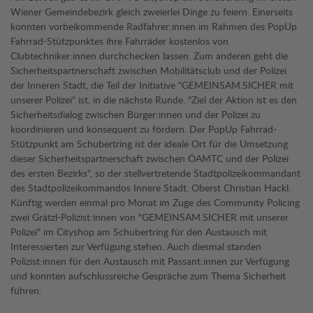
Wiener Gemeindebezirk gleich zweierlei Dinge zu feiern. Einerseits
konnten vorbeikommende Radfahrer:innen im Rahmen des PopUp
Fahrrad-Stützpunktes ihre Fahrräder kostenlos von
Clubtechniker:innen durchchecken lassen. Zum anderen geht die
Sicherheitspartnerschaft zwischen Mobilitätsclub und der Polizei
der Inneren Stadt, die Teil der Initiative "GEMEINSAM.SICHER mit
unserer Polizei" ist, in die nächste Runde. "Ziel der Aktion ist es den
Sicherheitsdialog zwischen Bürger:innen und der Polizei zu
koordinieren und konsequent zu fördern. Der PopUp Fahrrad-
Stützpunkt am Schubertring ist der ideale Ort für die Umsetzung
dieser Sicherheitspartnerschaft zwischen ÖAMTC und der Polizei
des ersten Bezirks", so der stellvertretende Stadtpolizeikommandant
des Stadtpolizeikommandos Innere Stadt, Oberst Christian Hackl.
Künftig werden einmal pro Monat im Zuge des Community Policing
zwei Grätzl-Polizist:innen von "GEMEINSAM.SICHER mit unserer
Polizei" im Cityshop am Schubertring für den Austausch mit
Interessierten zur Verfügung stehen. Auch diesmal standen
Polizist:innen für den Austausch mit Passant:innen zur Verfügung
und konnten aufschlussreiche Gespräche zum Thema Sicherheit
führen.