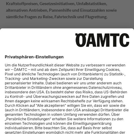
Kraftstoffpreisen, Gesetzesinitiativen, Unfallstatistiken,
alternativen Antrieben, Pannenhilfe und Einsatzzahlen sowie
sämtliche Fragen zu Reise, Fahrtechnik und Flugrettung.
Mobilitätsinformation
Tel.:
+43 (0)1 711 99 21795
E-Mail:
mi-presse@oeamtc.at
Bei Fragen zur aktuellen Verkehrslage und Straßeninfrastruktur
sowie Telematik.
Portale
auto touring