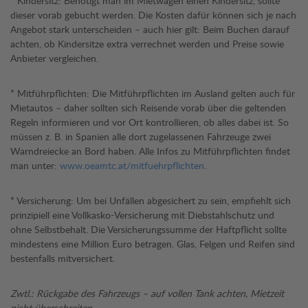
* Kindersitz: Benötigt man im Mietwagen einen Kindersitz, sollte
dieser vorab gebucht werden. Die Kosten dafür können sich je nach
Angebot stark unterscheiden – auch hier gilt: Beim Buchen darauf
achten, ob Kindersitze extra verrechnet werden und Preise sowie
Anbieter vergleichen.
* Mitführpflichten: Die Mitführpflichten im Ausland gelten auch für
Mietautos – daher sollten sich Reisende vorab über die geltenden
Regeln informieren und vor Ort kontrollieren, ob alles dabei ist. So
müssen z. B. in Spanien alle dort zugelassenen Fahrzeuge zwei
Warndreiecke an Bord haben. Alle Infos zu Mitführpflichten findet
man unter:
www.oeamtc.at/mitfuehrpflichten
.
* Versicherung: Um bei Unfällen abgesichert zu sein, empfiehlt sich
prinzipiell eine Vollkasko-Versicherung mit Diebstahlschutz und
ohne Selbstbehalt. Die Versicherungssumme der Haftpflicht sollte
mindestens eine Million Euro betragen. Glas, Felgen und Reifen sind
bestenfalls mitversichert.
Zwtl.: Rückgabe des Fahrzeugs – auf vollen Tank achten, Mietzeit
nicht überschreiten