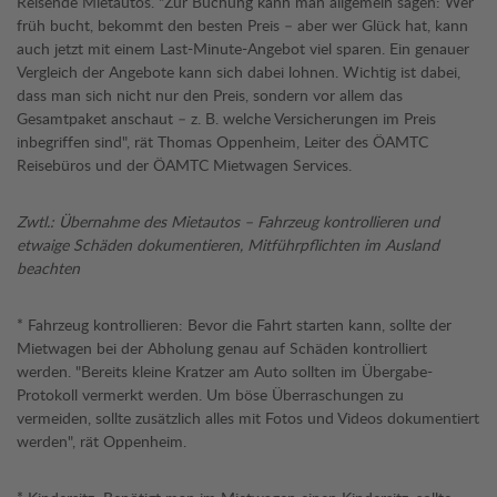
Reisende Mietautos. "Zur Buchung kann man allgemein sagen: Wer
früh bucht, bekommt den besten Preis – aber wer Glück hat, kann
auch jetzt mit einem Last-Minute-Angebot viel sparen. Ein genauer
Vergleich der Angebote kann sich dabei lohnen. Wichtig ist dabei,
dass man sich nicht nur den Preis, sondern vor allem das
Gesamtpaket anschaut – z. B. welche Versicherungen im Preis
inbegriffen sind", rät Thomas Oppenheim, Leiter des ÖAMTC
Reisebüros und der ÖAMTC Mietwagen Services.
Zwtl.: Übernahme des Mietautos – Fahrzeug kontrollieren und
etwaige Schäden dokumentieren, Mitführpflichten im Ausland
beachten
* Fahrzeug kontrollieren: Bevor die Fahrt starten kann, sollte der
Mietwagen bei der Abholung genau auf Schäden kontrolliert
werden. "Bereits kleine Kratzer am Auto sollten im Übergabe-
Protokoll vermerkt werden. Um böse Überraschungen zu
vermeiden, sollte zusätzlich alles mit Fotos und Videos dokumentiert
werden", rät Oppenheim.