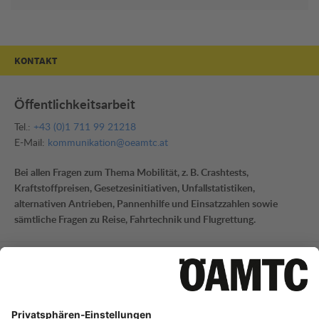
KONTAKT
Öffentlichkeitsarbeit
Tel.:
+43 (0)1 711 99 21218
E-Mail:
kommunikation@oeamtc.at
Bei allen Fragen zum Thema Mobilität, z. B. Crashtests,
Kraftstoffpreisen, Gesetzesinitiativen, Unfallstatistiken,
alternativen Antrieben, Pannenhilfe und Einsatzzahlen sowie
sämtliche Fragen zu Reise, Fahrtechnik und Flugrettung.
Mobilitätsinformation
Tel.:
+43 (0)1 711 99 21795
E-Mail:
mi-presse@oeamtc.at