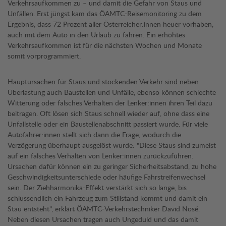
Verkehrsaufkommen zu – und damit die Gefahr von Staus und
Unfällen. Erst jüngst kam das ÖAMTC-Reisemonitoring zu dem
Ergebnis, dass 72 Prozent aller Österreicher:innen heuer vorhaben,
auch mit dem Auto in den Urlaub zu fahren. Ein erhöhtes
Verkehrsaufkommen ist für die nächsten Wochen und Monate
somit vorprogrammiert.
Hauptursachen für Staus und stockenden Verkehr sind neben
Überlastung auch Baustellen und Unfälle, ebenso können schlechte
Witterung oder falsches Verhalten der Lenker:innen ihren Teil dazu
beitragen. Oft lösen sich Staus schnell wieder auf, ohne dass eine
Unfallstelle oder ein Baustellenabschnitt passiert wurde. Für viele
Autofahrer:innen stellt sich dann die Frage, wodurch die
Verzögerung überhaupt ausgelöst wurde: "Diese Staus sind zumeist
auf ein falsches Verhalten von Lenker:innen zurückzuführen.
Ursachen dafür können ein zu geringer Sicherheitsabstand, zu hohe
Geschwindigkeitsunterschiede oder häufige Fahrstreifenwechsel
sein. Der Ziehharmonika-Effekt verstärkt sich so lange, bis
schlussendlich ein Fahrzeug zum Stillstand kommt und damit ein
Stau entsteht", erklärt ÖAMTC-Verkehrstechniker David Nosé.
Neben diesen Ursachen tragen auch Ungeduld und das damit