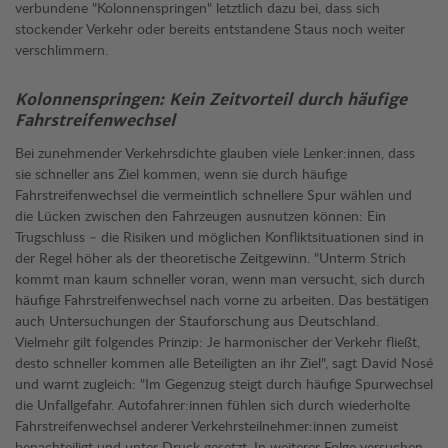
verbundene "Kolonnenspringen" letztlich dazu bei, dass sich
stockender Verkehr oder bereits entstandene Staus noch weiter
verschlimmern.
Kolonnenspringen: Kein Zeitvorteil durch häufige
Fahrstreifenwechsel
Bei zunehmender Verkehrsdichte glauben viele Lenker:innen, dass
sie schneller ans Ziel kommen, wenn sie durch häufige
Fahrstreifenwechsel die vermeintlich schnellere Spur wählen und
die Lücken zwischen den Fahrzeugen ausnutzen können: Ein
Trugschluss – die Risiken und möglichen Konfliktsituationen sind in
der Regel höher als der theoretische Zeitgewinn. "Unterm Strich
kommt man kaum schneller voran, wenn man versucht, sich durch
häufige Fahrstreifenwechsel nach vorne zu arbeiten. Das bestätigen
auch Untersuchungen der Stauforschung aus Deutschland.
Vielmehr gilt folgendes Prinzip: Je harmonischer der Verkehr fließt,
desto schneller kommen alle Beteiligten an ihr Ziel", sagt David Nosé
und warnt zugleich: "Im Gegenzug steigt durch häufige Spurwechsel
die Unfallgefahr. Autofahrer:innen fühlen sich durch wiederholte
Fahrstreifenwechsel anderer Verkehrsteilnehmer:innen zumeist
benachteiligt und unter Druck gesetzt. In weiterer Folge versuchen