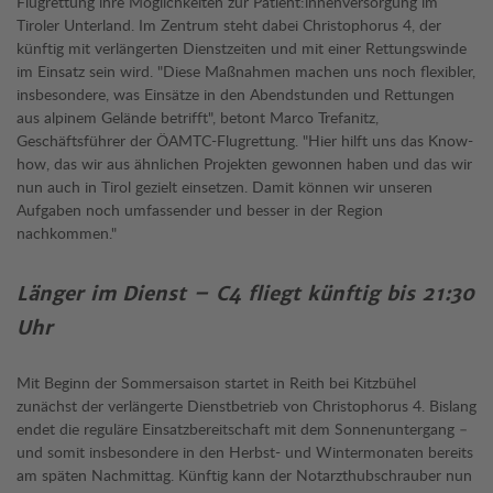
Flugrettung ihre Möglichkeiten zur Patient:innenversorgung im
Tiroler Unterland. Im Zentrum steht dabei Christophorus 4, der
künftig mit verlängerten Dienstzeiten und mit einer Rettungswinde
im Einsatz sein wird. "Diese Maßnahmen machen uns noch flexibler,
insbesondere, was Einsätze in den Abendstunden und Rettungen
aus alpinem Gelände betrifft", betont Marco Trefanitz,
Geschäftsführer der ÖAMTC-Flugrettung. "Hier hilft uns das Know-
how, das wir aus ähnlichen Projekten gewonnen haben und das wir
nun auch in Tirol gezielt einsetzen. Damit können wir unseren
Aufgaben noch umfassender und besser in der Region
nachkommen."
Länger im Dienst – C4 fliegt künftig bis 21:30
Uhr
Mit Beginn der Sommersaison startet in Reith bei Kitzbühel
zunächst der verlängerte Dienstbetrieb von Christophorus 4. Bislang
endet die reguläre Einsatzbereitschaft mit dem Sonnenuntergang –
und somit insbesondere in den Herbst- und Wintermonaten bereits
am späten Nachmittag. Künftig kann der Notarzthubschrauber nun