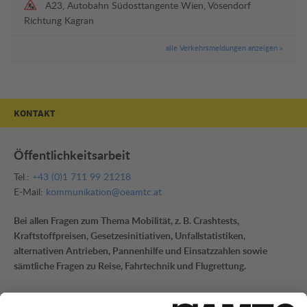
A23, Autobahn Südosttangente Wien, Vösendorf
Richtung Kagran
alle Verkehrsmeldungen anzeigen »
KONTAKT
Öffentlichkeitsarbeit
Tel.:
+43 (0)1 711 99 21218
E-Mail:
kommunikation@oeamtc.at
Bei allen Fragen zum Thema Mobilität, z. B. Crashtests,
Kraftstoffpreisen, Gesetzesinitiativen, Unfallstatistiken,
alternativen Antrieben, Pannenhilfe und Einsatzzahlen sowie
sämtliche Fragen zu Reise, Fahrtechnik und Flugrettung.