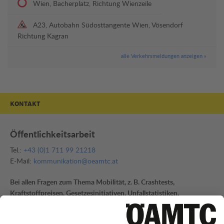
Wien, Bacherplatz, Richtung Wienzeile
A23, Autobahn Südosttangente Wien, Vösendorf
Richtung Kagran
alle Verkehrsmeldungen anzeigen »
KONTAKT
Öffentlichkeitsarbeit
Tel.:
+43 (0)1 711 99 21218
E-Mail:
kommunikation@oeamtc.at
Bei allen Fragen zum Thema Mobilität, z. B. Crashtests,
Kraftstoffpreisen, Gesetzesinitiativen, Unfallstatistiken,
alternativen Antrieben, Pannenhilfe und Einsatzzahlen sowie
sämtliche Fragen zu Reise, Fahrtechnik und Flugrettung.