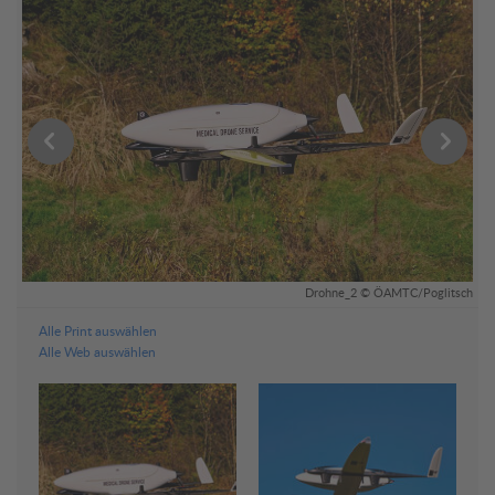
ch
Drohne_2 © ÖAMTC/Poglitsch
Alle Print auswählen
Alle Web auswählen