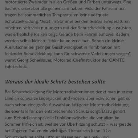
motorisierte Zweiräder in allen Größen und Farben unterwegs. Eine
Sache, die sie aber alle gemeinsam haben: Viele der Fahrer:innen
tragen bei sommerlichen Temperaturen keine adäquate
Schutzbekleidung. "Jetzt im Sommer bei den heißen Temperaturen
möchten sich viele nur ungern mit der Schutzbekleidung ausrüsten,
was erhebliche Risiken birgt. Gerade beim Fahren auf zwei Rädern
werden selbst kleinste Fehler kaum verziehen. Schon ein kleiner
Ausrutscher bei geringer Geschwindigkeit in Kombination mit
fehlender Schutzkleidung kann für schwerste Verletzungen sorgen",
warnt Georg Scheiblauer, Motorrad-Chefinstruktor der ÖAMTC
Fahrtechnik.
Woraus der ideale Schutz bestehen sollte
Bei Schutzbekleidung für Motorradfahrer:innen denkt man in erster
Linie an schwarze Lederjacken und -hosen, aber inzwischen gibt es
auch schon eine große Auswahl an luftigerer Motorradbekleidung,
die ebenfalls für den entsprechenden Schutz sorgt. Dazu gehört
zum Beispiel eine spezielle Funktionswäsche, die vor allem im
Sommer hilfreich ist, weil sie vor Überhitzung schützt – was gerade
bei längeren Touren ein wichtiges Thema sein kann. "Die
Schutzkleidung sollte luftdurchlässig sein, aus reiß- und