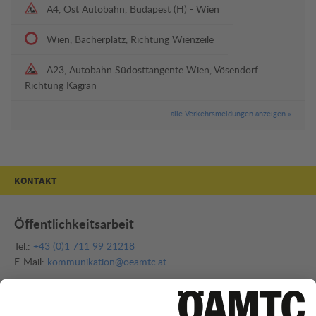
A4, Ost Autobahn, Budapest (H) - Wien
Wien, Bacherplatz, Richtung Wienzeile
A23, Autobahn Südosttangente Wien, Vösendorf
Richtung Kagran
alle Verkehrsmeldungen anzeigen »
KONTAKT
Öffentlichkeitsarbeit
Tel.:
+43 (0)1 711 99 21218
E-Mail:
kommunikation@oeamtc.at
Bei allen Fragen zum Thema Mobilität, z. B. Crashtests,
Kraftstoffpreisen, Gesetzesinitiativen, Unfallstatistiken,