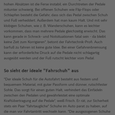
hohen Absätzen ist die Ferse instabil, ein Durchtreten der Pedale
mitunter schwierig. Bei offenen Schuhen wie Flip-Flops oder
Schlapfen besteht die Gefahr, dass sich das Pedal zwischen Schuh
und Fuß verheddert. Außerdem hat man kaum Halt. Und mit sehr
klobigen Schuhen, wie z. B. Wanderschuhen, kann es leichter
vorkommen, dass man mehrere Pedale gleichzeitig erwischt. Das
kann gerade in Schreck- und Notsituationen fatal sein - da bleibt
keine Zeit zum Korrigieren", betont der Fahrtechnik-Profi. Auch
barfuß zu fahren ist keine gute Idee. Bei einer Gefahrenbremsung
kann der erforderliche Druck auf die Pedale nicht schlagartig
ausgeübt werden und der Fuß rutscht leichter vom Pedal.
So sieht der ideale "Fahrschuh" aus
"Der ideale Schuh für die Autofahrt besteht aus festem und
bequemem Material, mit guter Passform und dünner, rutschfester
Sohle. Das sorgt für einen guten Halt, verhindert das Einfädeln
zwischen den Pedalen und gewährleistet eine optimale
Kraftübertragung auf die Pedale", weiß Frisch. Er rät, zur Sicherheit
stets ein Paar "fahrtaugliche" Schuhe im Auto parat zu haben, auf
die man vor Fahrtantritt wechseln kann. "Die ausgezogenen Schuhe