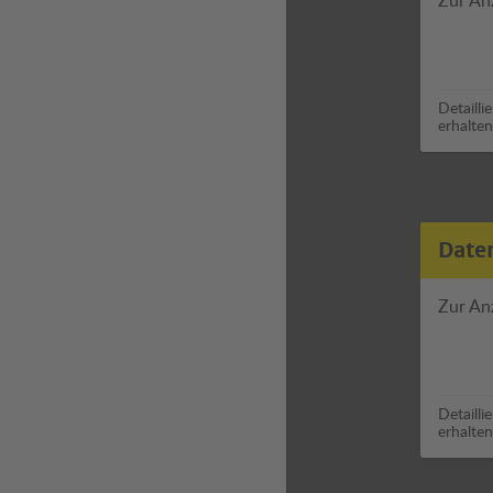
Detailli
erhalten
Date
Zur An
Detailli
erhalten