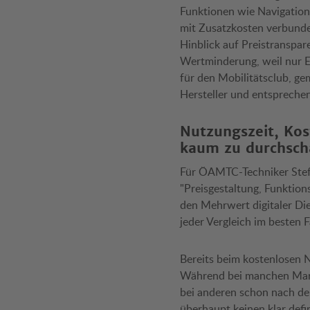
Funktionen wie Navigation
mit Zusatzkosten verbunden
Hinblick auf Preistranspar
Wertminderung, weil nur E
für den Mobilitätsclub, ge
Hersteller und entspreche
Nutzungszeit, Kos
kaum zu durchsc
Für ÖAMTC-Techniker Steff
"Preisgestaltung, Funktion
den Mehrwert digitaler Die
jeder Vergleich im besten 
Bereits beim kostenlosen 
Während bei manchen Marke
bei anderen schon nach de
überhaupt keinen klar defin