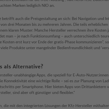
suchten Marken lediglich NIO an.
betrifft auch die Preisgestaltung an sich: Bei Navigation und I
 von drei Monaten bis zu mehreren Jahren. Die teils erhebliche
nem klaren Muster: Manche Hersteller verrechnen ihre Kosten jä
det man – je nach Funktionsumfang – auch unterschiedlich teure
 die Kosten erst kurz vor Ende der gratis-Phase kommunizieren",
n viele Produkte unter mangelnder Bedienfreundlichkeit und 'ver
 als Alternative?
steller-unabhängige Apps, die speziell für E-Auto-Nutzer:innen 
die Konnektivität eine wichtige Rolle – sei es zur Planung von L
tschritts per Smartphone. Hier bieten Apps von Drittanbietern 
eller, sind aber oft günstiger und flexibler."
n, die mit den integrierten Lösungen der Kfz-Hersteller mithalten