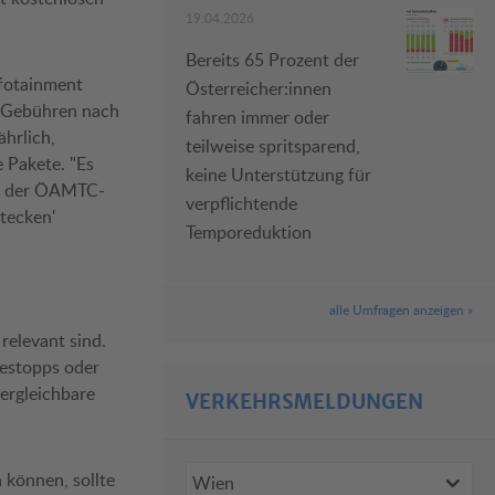
19.04.2026
Bereits 65 Prozent der
nfotainment
Österreicher:innen
n Gebühren nach
fahren immer oder
hrlich,
teilweise spritsparend,
 Pakete. "Es
keine Unterstützung für
 so der ÖAMTC-
verpflichtende
stecken'
Temporeduktion
alle Umfragen anzeigen »
relevant sind.
adestopps oder
vergleichbare
VERKEHRSMELDUNGEN
 können, sollte