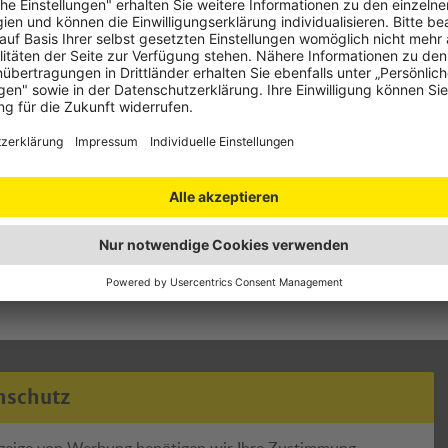
nen."
AMTC-Experten: "Wer Smartphone und Auto per App miteinander 
ahrzeugs unbedingt alle Verbindungen zurücksetzen. Umgekehrt s
n darauf achten, dass alle vorherigen Verbindungen getrennt 
remde Personen keinen Zugriff auf sensible Daten oder Kfz-Funkti
es unter
Remote-Apps für Autos | ÖAMTC
.
Mobilitätsclub als Interessenvertretung für über 2,6 Millionen Mi
ent:innenfreundliche Regelung zum Umgang mit Daten aus dem A
der Website des ÖAMTC:
Rasche Pannenhilfe muss möglich blei
nschutz
zeige von Werbung benötigen wir Ihre Zustimmung.