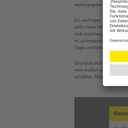
weitergegeben werden kön
Ein wichtiger Tipp des Ö
sollte beim Verkauf des F
Gebrauchtwagenkäufer:inne
ist sichergestellt, dass f
Tipps und Infos dazu gibt 
Grundsätzlich fordert der 
weit endlich eine konsum
schaffen. Mehr dazu auf 
Date
Zur An