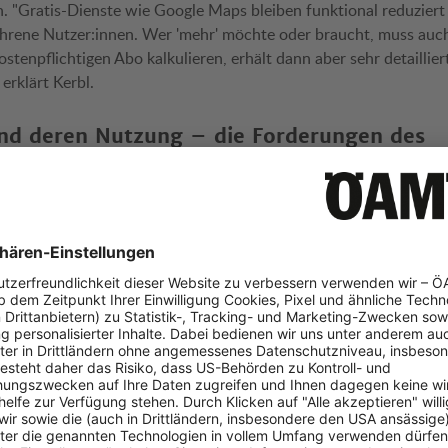
n. "Gratis-Dienste wie Google Maps bleiben funktional reduziert
fahrene Nutzer:innen. Wer 'mehr' möchte oder braucht, muss auc
stenpflichtigen Abo kalkulieren, erhält dann aber sehr detaillie
erklärt Kerbl.
und deren Nutzung – die Forderungen des
rdert ÖAMTC-Experte Kerbl: "Digitale Dienste, die für die siche
Fahrzeuges relevant sind, müssen über dessen gesamten Lebenszy
fallen etwa Sicherheitsupdates und Diagnoseinformationen. Bei
lsweise Karten-Updates für die Navigation, braucht es volle Tr
g – es kann nicht sein, dass man sich erst registrieren muss, um
kostenlosen Testphase zu bezahlen ist."
ertverlust eines Fahrzeugs ergeben sich aus der zunehmenden Di
ht des Mobilitätsclubs muss gewährleistet sein, dass digitale A
fach verfallen: "Wenn Kund:innen für einen Dienst bezahlt habe
ertragbar sein oder vollständig mit dem Fahrzeug an Folgenutze