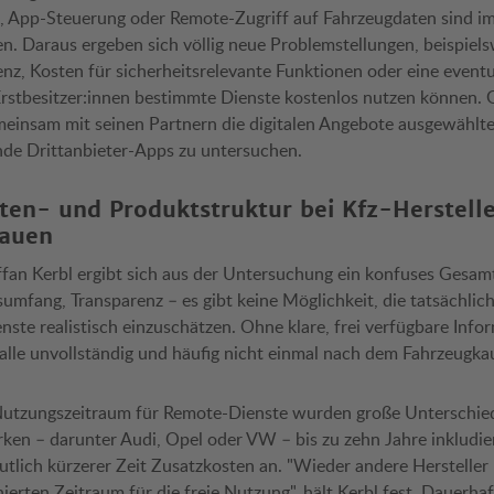
, App-Steuerung oder Remote-Zugriff auf Fahrzeugdaten sind i
. Daraus ergeben sich völlig neue Problemstellungen, beispiels
enz, Kosten für sicherheitsrelevante Funktionen oder eine eventu
rstbesitzer:innen bestimmte Dienste kostenlos nutzen können.
meinsam mit seinen Partnern die digitalen Angebote ausgewählte
nde Drittanbieter-Apps zu untersuchen.
ten- und Produktstruktur bei Kfz-Herstell
hauen
an Kerbl ergibt sich aus der Untersuchung ein konfuses Gesamt
sumfang, Transparenz – es gibt keine Möglichkeit, die tatsächli
nste realistisch einzuschätzen. Ohne klare, frei verfügbare Info
Falle unvollständig und häufig nicht einmal nach dem Fahrzeugka
Nutzungszeitraum für Remote-Dienste wurden große Unterschiede
n – darunter Audi, Opel oder VW – bis zu zehn Jahre inkludiert
utlich kürzerer Zeit Zusatzkosten an. "Wieder andere Herstelle
ierten Zeitraum für die freie Nutzung", hält Kerbl fest. Dauerha