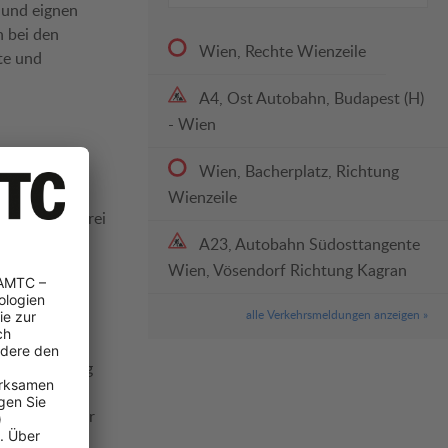
 und eignen
h bei den
Wien, Rechte Wienzeile
rte und
A4, Ost Autobahn, Budapest (H)
- Wien
Wien, Bacherplatz, Richtung
re und
Wienzeile
klus kostenfrei
A23, Autobahn Südosttangente
ansparenz bei
Wien, Vösendorf Richtung Kagran
 zu erfahren,
alle Verkehrsmeldungen anzeigen »
gitalisierung
bos beim
n, muss dieser
r:innen