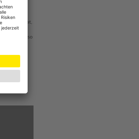
gekoppelt hat,
ollten auch
wurden – nur so
onen haben.“
tglieder, EU-
uto zu
ben! | ÖAMTC