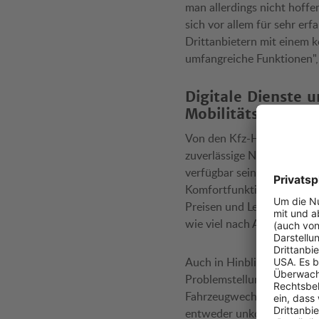
man allerdings nicht hoffe
sich vor allem für sehr er
Drittanbietern mit einem ko
umfangreiche Funktionen", 
Digitale Dienste 
Mobilitätsclubs
Von den Kfz-Herstellern fo
zuverlässige Nutzung des 
verfügbar sein – darunter 
Komfortfunktionen, beispie
Preisen und Leistungsumfan
wie viel nach Ablauf einer 
Auch in Hinblick auf den W
Problemstellungen. Aus Sic
Fahrzeugwechsel nicht ein
entweder unkompliziert üb