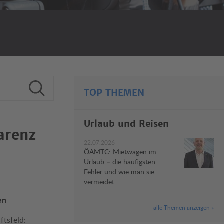
TOP THEMEN
Urlaub und Reisen
arenz
22.07.2026
ÖAMTC: Mietwagen im
Urlaub – die häufigsten
Fehler und wie man sie
vermeidet
en
alle Themen anzeigen »
ftsfeld: