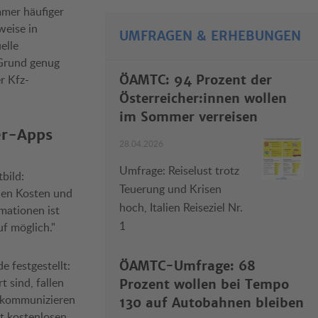
mmer häufiger
weise in
UMFRAGEN & ERHEBUNGEN
elle
 Grund genug
r Kfz-
ÖAMTC: 94 Prozent der
Österreicher:innen wollen
im Sommer verreisen
er-Apps
28.04.2026
Umfrage: Reiselust trotz
bild:
Teuerung und Krisen
chen Kosten und
hoch, Italien Reiseziel Nr.
rmationen ist
1
uf möglich."
 festgestellt:
ÖAMTC-Umfrage: 68
 sind, fallen
Prozent wollen bei Tempo
r kommunizieren
130 auf Autobahnen bleiben
ft kostenlosen