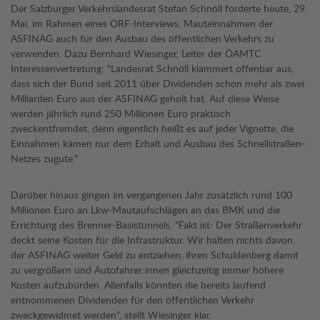
Der Salzburger Verkehrslandesrat Stefan Schnöll forderte heute, 29.
Mai, im Rahmen eines ORF-Interviews, Mauteinnahmen der
ASFINAG auch für den Ausbau des öffentlichen Verkehrs zu
verwenden. Dazu Bernhard Wiesinger, Leiter der ÖAMTC
Interessenvertretung: "Landesrat Schnöll klammert offenbar aus,
dass sich der Bund seit 2011 über Dividenden schon mehr als zwei
Milliarden Euro aus der ASFINAG geholt hat. Auf diese Weise
werden jährlich rund 250 Millionen Euro praktisch
zweckentfremdet, denn eigentlich heißt es auf jeder Vignette, die
Einnahmen kämen nur dem Erhalt und Ausbau des Schnellstraßen-
Netzes zugute."
Darüber hinaus gingen im vergangenen Jahr zusätzlich rund 100
Millionen Euro an Lkw-Mautaufschlägen an das BMK und die
Errichtung des Brenner-Basistunnels. "Fakt ist: Der Straßenverkehr
deckt seine Kosten für die Infrastruktur. Wir halten nichts davon,
der ASFINAG weiter Geld zu entziehen, ihren Schuldenberg damit
zu vergrößern und Autofahrer:innen gleichzeitig immer höhere
Kosten aufzubürden. Allenfalls könnten die bereits laufend
entnommenen Dividenden für den öffentlichen Verkehr
zweckgewidmet werden", stellt Wiesinger klar.