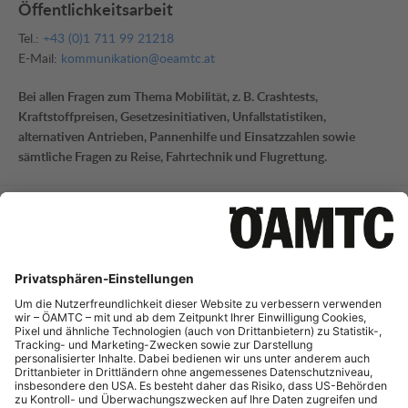
Öffentlichkeitsarbeit
Tel.:
+43 (0)1 711 99 21218
E-Mail:
kommunikation@oeamtc.at
Bei allen Fragen zum Thema Mobilität, z. B. Crashtests,
Kraftstoffpreisen, Gesetzesinitiativen, Unfallstatistiken,
alternativen Antrieben, Pannenhilfe und Einsatzzahlen sowie
sämtliche Fragen zu Reise, Fahrtechnik und Flugrettung.
Mobilitätsinformation
Tel.:
+43 (0)1 711 99 21795
E-Mail:
mi-presse@oeamtc.at
Bei Fragen zur aktuellen Verkehrslage und Straßeninfrastruktur
sowie Telematik.