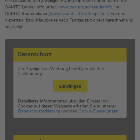
Alle Details zu den jeweiligen Vignettenpreisen findet man in der
ÖAMTC-Länder-Info unter:
www.oeamtc.at/laenderinfo
. Im
ÖAMTC Routenplaner (
www.oeamtc.at/routenplaner/
) werden
Vignetten- bzw. Mautpreise nach Fahrzeugart direkt berechnet und
angezeigt.
Datenschutz
Zur Anzeige von Werbung benötigen wir Ihre
Zustimmung.
Einwilligen
Detaillierte Informationen über den Einsatz von
Cookies auf dieser Webseite erhalten Sie in unserer
Datenschutzerklärung
und den
Cookie-Einstellungen.