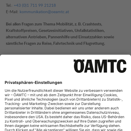
Tel.:
+43 (0)1 711 99 21218
E-Mail:
kommunikation@oeamtc.at
Bei allen Fragen zum Thema Mobilität, z. B. Crashtests,
Kraftstoffpreisen, Gesetzesinitiativen, Unfallstatistiken,
alternativen Antrieben, Pannenhilfe und Einsatzzahlen sowie
sämtliche Fragen zu Reise, Fahrtechnik und Flugrettung.
Mobilitätsinformation
Tel.:
+43 (0)1 711 99 21795
E-Mail:
mi-presse@oeamtc.at
Bei Fragen zur aktuellen Verkehrslage und Straßeninfrastruktur
sowie Telematik.